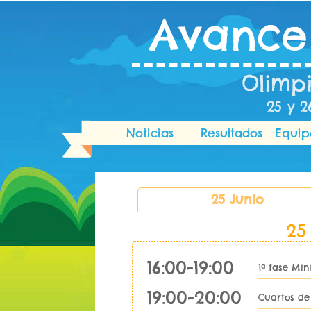
Avance
Olimp
25 y 2
Noticias
Resultados
Equip
25 Junio
25
16:00-19:00
1ª fase Min
19:00-20:00
Cuartos de 