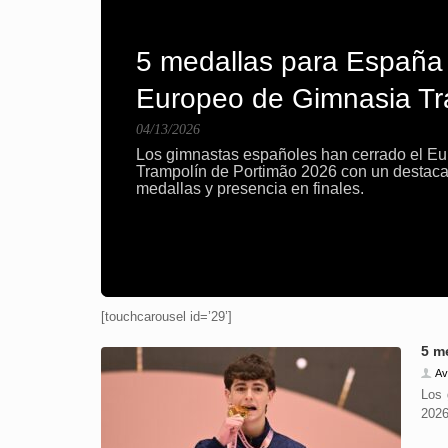
5 medallas para España en el
Europeo de Gimnasia Trampolín
04/13/2026
Los gimnastas españoles han cerrado el Europeo de
Trampolín de Portimão 2026 con un destacado balance de
medallas y presencia en finales.
[touchcarousel id=’29’]
5 m
Av
Los 
2026