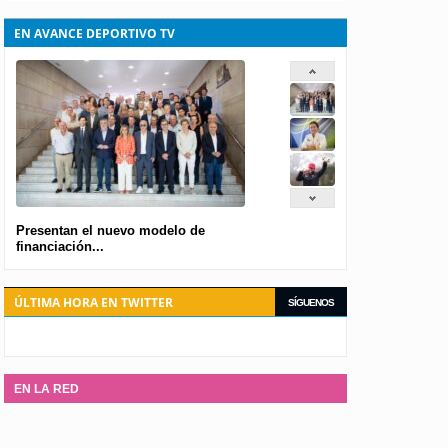
EN AVANCE DEPORTIVO TV
 Rodríguez, campeona del
de trampolín
spañola se ha vestido de oro en individual y
r equipos en categoría femenina en la prueba
i trampolín (DMT).
Presentan el nuevo modelo de
financiación...
ÚLTIMA HORA EN TWITTER
SÍGUENOS
EN LA RED