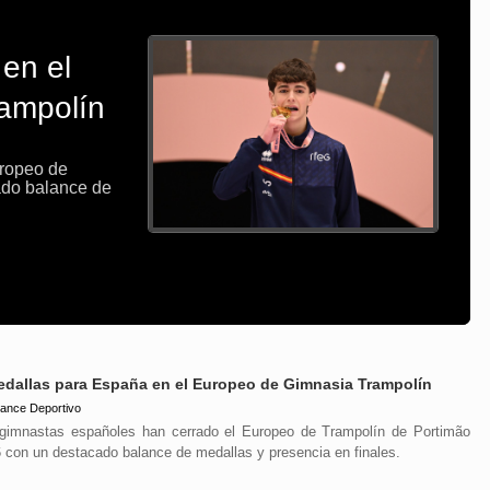
Melani
mundo 
11/10/2025
La gimnasta e
de bronce po
de doble min
edallas para España en el Europeo de Gimnasia Trampolín
ance Deportivo
gimnastas españoles han cerrado el Europeo de Trampolín de Portimão
 con un destacado balance de medallas y presencia en finales.