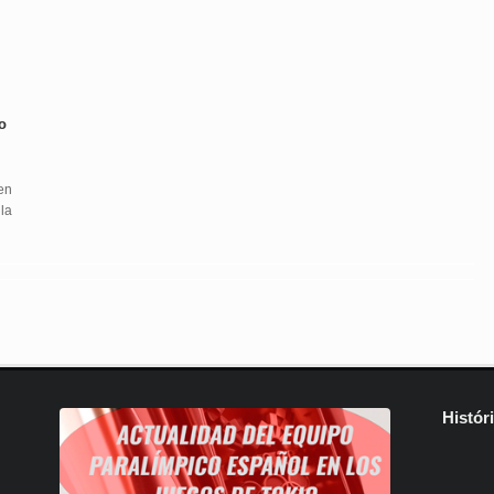
o
en
la
Histór