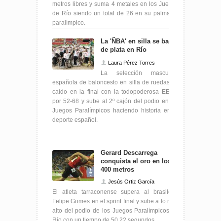
metros libres y suma 4 metales en los Juegos
de Río siendo un total de 26 en su palmarés
paralímpico.
La 'ÑBA' en silla se baña
de plata en Río
Laura Pérez Torres
La selección masculina
española de baloncesto en silla de ruedas ha
caído en la final con la todopoderosa EEUU
por 52-68 y sube al 2º cajón del podio en los
Juegos Paralímpicos haciendo historia en el
deporte español.
Gerard Descarrega
conquista el oro en los
400 metros
Jesús Ortiz García
El atleta tarraconense supera al brasileño
Felipe Gomes en el sprint final y sube a lo más
alto del podio de los Juegos Paralímpicos de
Río con un tiempo de 50.22 segundos.