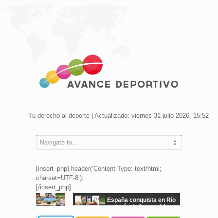
Tu derecho al deporte | Actualizado: viernes 31 julio 2026, 15:52
Navigate to...
[insert_php] header(‘Content-Type: text/html;
charset=UTF-8’);
[/insert_php]
España conquista en Río
un botín de 9 oros, 14
platas y 8 bronces