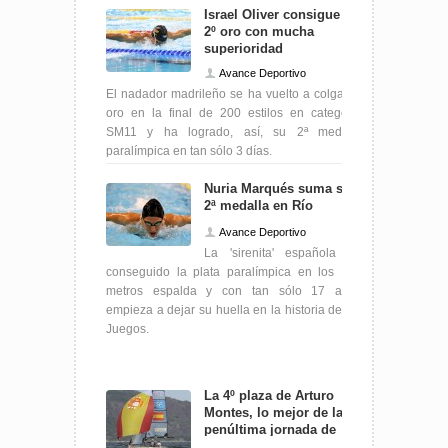
Israel Oliver consigue su
2º oro con mucha
superioridad
Avance Deportivo
El nadador madrileño se ha vuelto a colgar el
oro en la final de 200 estilos en categoría
SM11 y ha logrado, así, su 2ª medalla
paralímpica en tan sólo 3 días.
Nuria Marqués suma su
2ª medalla en Río
Avance Deportivo
La 'sirenita' española ha
conseguido la plata paralímpica en los 100
metros espalda y con tan sólo 17 años
empieza a dejar su huella en la historia de los
Juegos.
La 4º plaza de Arturo
Montes, lo mejor de la
penúltima jornada de
vela