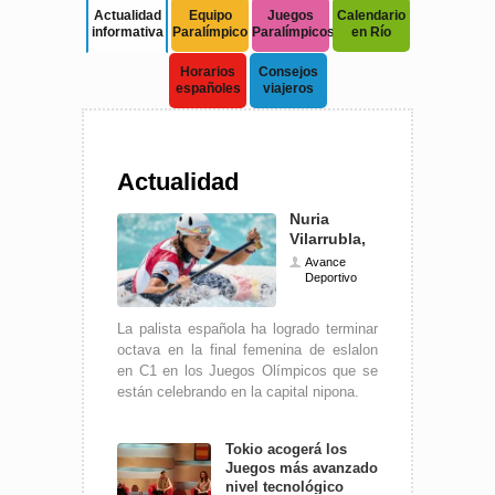
Actualidad
Equipo
Juegos
Calendario
informativa
Paralímpico
Paralímpicos
en Río
Elena Congost pone un
broche de oro
maratoniano a Río
Horarios
Consejos
españoles
viajeros
Ruiz, Cardona y Pérez,
plata en tenis de mesa
Actualidad
26 veces Teresa Perales
Nuria
Vilarrubla,
diploma
Avance
olímpico en
Deportivo
La 'ÑBA' en silla se baña
de plata en Río
Tokio
La palista española ha logrado terminar
octava en la final femenina de eslalon
en C1 en los Juegos Olímpicos que se
están celebrando en la capital nipona.
Tokio acogerá los
Juegos más avanzados a
nivel tecnológico