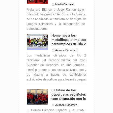
Mariló Carvajal
Alejandro Blanco y José Ramón Lete han
presidido la jornada ‘De Río a Tokio’, en la que
se ha analizado la transformación digital de los
Juegos Olímpicos y la importancia de los
patrocinadores.
Homenaje a los
medallistas olímpicos y
paralímpicos de Río 2016
en el CAR de Madrid
Avance Deportivo
Los medallistas olímpicos de Río 2016
recibieron el reconocimiento del Consejo
Superior de Deportes, en una jornada que
sirvió para dar a conocer la actividad del CAR
de Madrid a través de exhibiciones y
actividades deportivas para los más pequeños.
El futuro de los
deportistas españoles
está asegurado con la
universidad
Avance Deportivo
El Comité Olímpico Español y la UCAM han