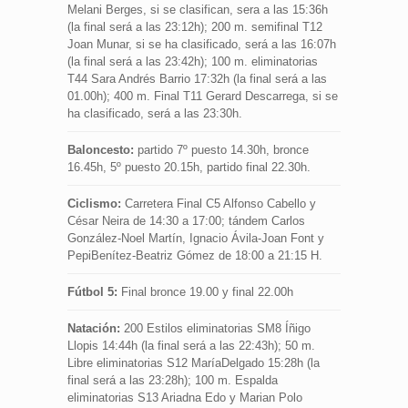
Melani Berges, si se clasifican, sera a las 15:36h
(la final será a las 23:12h); 200 m. semifinal T12
Joan Munar, si se ha clasificado, será a las 16:07h
(la final será a las 23:42h); 100 m. eliminatorias
T44 Sara Andrés Barrio 17:32h (la final será a las
01.00h); 400 m. Final T11 Gerard Descarrega, si se
ha clasificado, será a las 23:30h.
Baloncesto:
partido 7º puesto 14.30h, bronce
16.45h, 5º puesto 20.15h, partido final 22.30h.
Ciclismo:
Carretera Final C5 Alfonso Cabello y
César Neira de 14:30 a 17:00; tándem Carlos
González-Noel Martín, Ignacio Ávila-Joan Font y
PepiBenítez-Beatriz Gómez de 18:00 a 21:15 H.
Fútbol 5:
Final bronce 19.00 y final 22.00h
Natación:
200 Estilos eliminatorias SM8 Íñigo
Llopis 14:44h (la final será a las 22:43h); 50 m.
Libre eliminatorias S12 MaríaDelgado 15:28h (la
final será a las 23:28h); 100 m. Espalda
eliminatorias S13 Ariadna Edo y Marian Polo