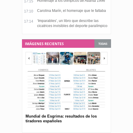
Homenaje a los olímpicos de Atlanta 1996
17:15
Carolina Marín, el homenaje que le faltaba
17:10
‘Imparables’, un libro que describe las
17:14
cicatrices invisibles del deporte paralímpico
IMÁGENES RECIENTES
TODAS
Mundial de Esgrima: resultados de los
Presentan el 
tiradores españoles
pública para 
españolas