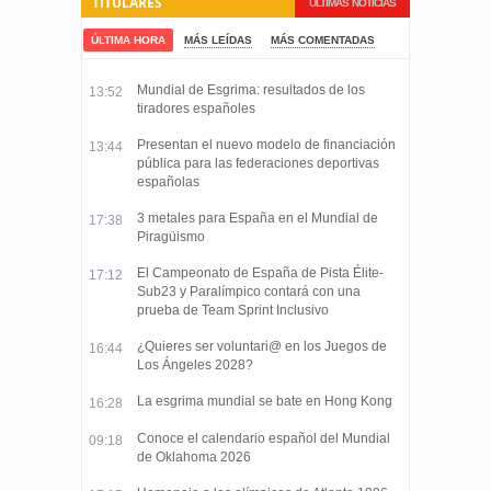
TITULARES
ÚLTIMAS NOTICIAS
ÚLTIMA HORA
MÁS LEÍDAS
MÁS COMENTADAS
Mundial de Esgrima: resultados de los
13:52
tiradores españoles
Presentan el nuevo modelo de financiación
13:44
pública para las federaciones deportivas
españolas
3 metales para España en el Mundial de
17:38
Piragüismo
El Campeonato de España de Pista Élite-
17:12
Sub23 y Paralímpico contará con una
prueba de Team Sprint Inclusivo
¿Quieres ser voluntari@ en los Juegos de
16:44
Los Ángeles 2028?
La esgrima mundial se bate en Hong Kong
16:28
Conoce el calendario español del Mundial
09:18
de Oklahoma 2026