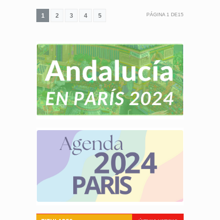
PÁGINA
1
DE
15
1
2
3
4
5