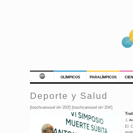
OLÍMPICOS
PARALÍMPICOS
CIE
Deporte y Salud
[touchcarousel id=’203′] [touchcarousel id=’204′]
Tra
Av
El C
avan