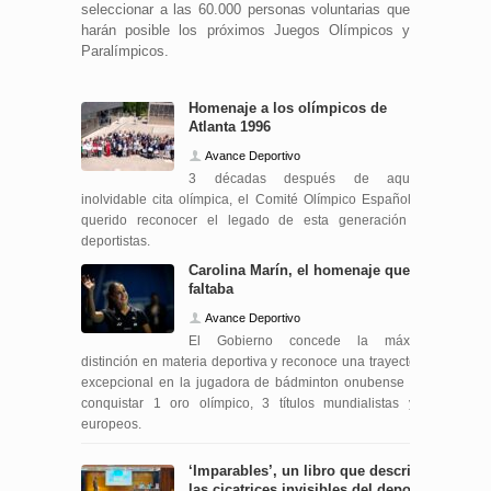
seleccionar a las 60.000 personas voluntarias que
harán posible los próximos Juegos Olímpicos y
Paralímpicos.
Homenaje a los olímpicos de
Atlanta 1996
Avance Deportivo
3 décadas después de aquella
inolvidable cita olímpica, el Comité Olímpico Español ha
querido reconocer el legado de esta generación de
deportistas.
Carolina Marín, el homenaje que le
faltaba
Avance Deportivo
El Gobierno concede la máxima
distinción en materia deportiva y reconoce una trayectoria
excepcional en la jugadora de bádminton onubense tras
conquistar 1 oro olímpico, 3 títulos mundialistas y 7
europeos.
‘Imparables’, un libro que describe
las cicatrices invisibles del deporte