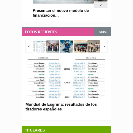
Presentan el nuevo modelo de
financiación...
FOTOS RECIENTES
TODAS
Mundial de Esgrima: resultados de los
Presentan el 
tiradores españoles
pública para 
españolas
TITULARES