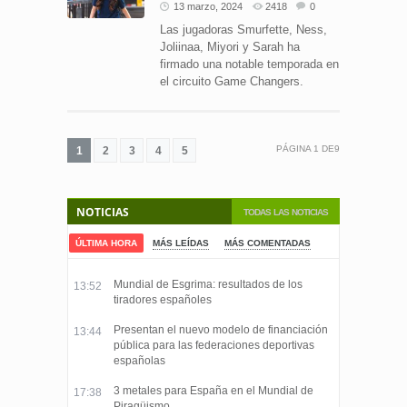
13 marzo, 2024
2418
0
Las jugadoras Smurfette, Ness,
Joliinaa, Miyori y Sarah ha
firmado una notable temporada en
el circuito Game Changers.
PÁGINA
1
DE
9
1
2
3
4
5
NOTICIAS
TODAS LAS NOTICIAS
ÚLTIMA HORA
MÁS LEÍDAS
MÁS COMENTADAS
Mundial de Esgrima: resultados de los
13:52
tiradores españoles
Presentan el nuevo modelo de financiación
13:44
pública para las federaciones deportivas
españolas
3 metales para España en el Mundial de
17:38
Piragüismo