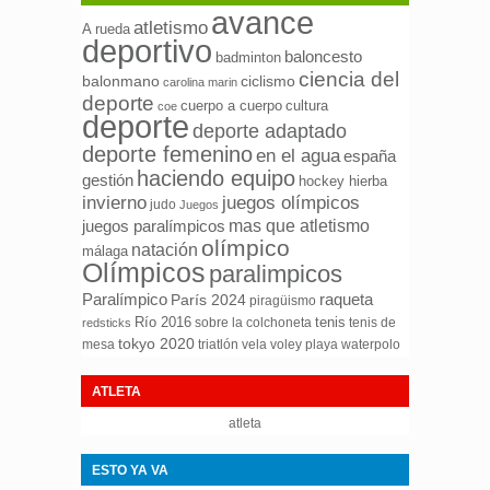
avance
atletismo
A rueda
deportivo
baloncesto
badminton
ciencia del
ciclismo
balonmano
carolina marin
deporte
cuerpo a cuerpo
cultura
coe
deporte
deporte adaptado
deporte femenino
en el agua
españa
haciendo equipo
gestión
hockey hierba
invierno
juegos olímpicos
judo
Juegos
mas que atletismo
juegos paralímpicos
olímpico
natación
málaga
Olímpicos
paralimpicos
Paralímpico
raqueta
París 2024
piragüismo
Río 2016
tenis
sobre la colchoneta
tenis de
redsticks
tokyo 2020
mesa
triatlón
waterpolo
vela
voley playa
ATLETA
atleta
ESTO YA VA