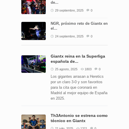
de...
29 septiembre, 2025
0
NGR, próximo reto de Giantx en
el...
24 septiembre, 2025
0
Giantx reina en la Superliga
española de...
25 agosto, 2025
1803
0
Los gigantes arrasan a Heretics
por un claro 3-0 y son favoritos
para la cita que coronará en
Madrid al mejor equipo de España
en 2025.
Th3Antonio se estrena como
técnico en Giantx
21 julio, 2025
1321
0