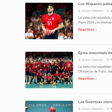
Los Hispanos pelea
Avance Deportivo
1
La selección española 
París 2024 con Aleman
Read More
Épica remontada de
Avance Deportivo
7
La selección española 
Olímpicos de París, tra
Read More
Las Guerreras cierr
Avance Deportivo
3