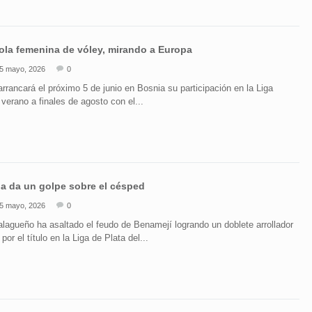
ola femenina de vóley, mirando a Europa
5 mayo, 2026
0
rancará el próximo 5 de junio en Bosnia su participación en la Liga
verano a finales de agosto con el...
a da un golpe sobre el césped
5 mayo, 2026
0
alagueño ha asaltado el feudo de Benamejí logrando un doblete arrollador
por el título en la Liga de Plata del...