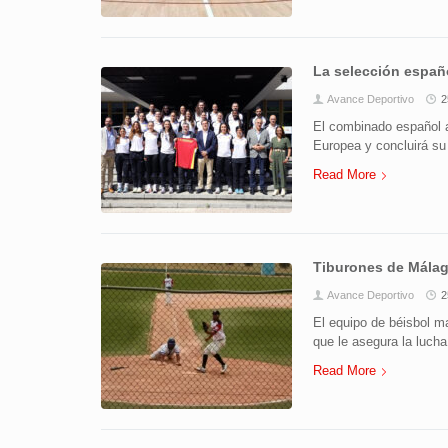
La selección españ
Avance Deportivo
2
El combinado español ar
Europea y concluirá su 
Read More
Tiburones de Málag
Avance Deportivo
2
El equipo de béisbol m
que le asegura la lucha 
Read More