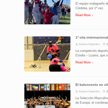
El equipo malagueño de
Córdoba, por 1ª vez.
Read More
1ª cita internaciona
Avance Deportivo
1
La competición deportiv
Estella – Lizarra, que 
Read More
El baloncesto en si
Avance Deportivo
2
La Selección Masculin
de Europa; el combinad