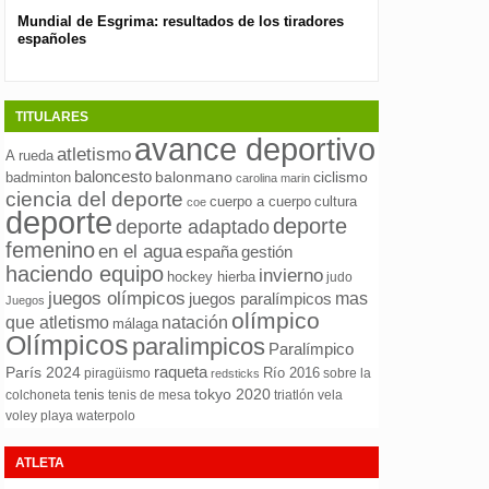
Mundial de Esgrima: resultados de los tiradores
Presentan el nuev
españoles
pública para las 
TITULARES
avance deportivo
atletismo
A rueda
baloncesto
ciclismo
badminton
balonmano
carolina marin
ciencia del deporte
cuerpo a cuerpo
cultura
coe
deporte
deporte
deporte adaptado
femenino
en el agua
españa
gestión
haciendo equipo
invierno
hockey hierba
judo
juegos olímpicos
mas
juegos paralímpicos
Juegos
olímpico
natación
que atletismo
málaga
Olímpicos
paralimpicos
Paralímpico
raqueta
París 2024
Río 2016
piragüismo
sobre la
redsticks
tokyo 2020
tenis
colchoneta
tenis de mesa
triatlón
vela
waterpolo
voley playa
ATLETA