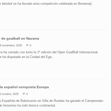
 béisbol se ha llevado esta competición celebrada en Benamejí,
l de goalball en Navarra
9 noviembre, 2025
0
a ha cerrado con éxito la 1ª edición del Open GoalBall Internacional
se ha disputado en la Ciudad del Ega...
lla español conquista Europa
0 octubre, 2025
0
a Española de Baloncesto en Silla de Ruedas ha ganado el Campeonato
o femenino ha sido bronce continental.