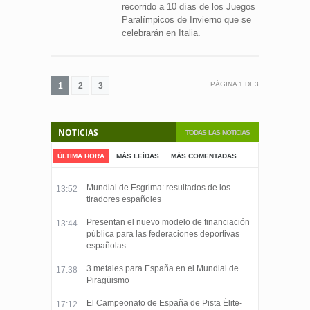
recorrido a 10 días de los Juegos
Paralímpicos de Invierno que se
celebrarán en Italia.
PÁGINA
1
DE
3
1
2
3
NOTICIAS
TODAS LAS NOTICIAS
ÚLTIMA HORA
MÁS LEÍDAS
MÁS COMENTADAS
Mundial de Esgrima: resultados de los
13:52
tiradores españoles
Presentan el nuevo modelo de financiación
13:44
pública para las federaciones deportivas
españolas
3 metales para España en el Mundial de
17:38
Piragüismo
El Campeonato de España de Pista Élite-
17:12