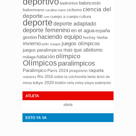
deportivo
baloncesto
badminton
ciencia del
ciclismo
balonmano
carolina marin
deporte
cuerpo a cuerpo
cultura
coe
deporte
deporte adaptado
deporte femenino
en el agua
españa
haciendo equipo
gestión
hockey hierba
invierno
juegos olímpicos
judo
Juegos
mas que atletismo
juegos paralímpicos
olímpico
natación
málaga
Olímpicos
paralimpicos
Paralímpico
raqueta
París 2024
piragüismo
Río 2016
tenis
sobre la colchoneta
tenis de
redsticks
tokyo 2020
mesa
triatlón
waterpolo
vela
voley playa
ATLETA
atleta
ESTO YA VA