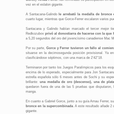
vez en el eslalon gigante.
A Santacana-Galindo
le arrebató la medalla de bronce 
cuarto lugar, mientras que Gorce-Ferrer escalaron varios pu
Santacana y Galindo habían marcado el tercer mejor t
Redkozubov
privó al donostiarra de hacerse con la que 
a 5,20 segundos del oro del jovencísimo canadiense Mac M
Por su parte,
Gorce y Ferrer tuvieron un fallo al comie
situarse en la decimosegunda posición provisional. Ya e
clasificándose séptimos, con una marca de 2’42″18.
Terminaron por tanto los Juegos Paralímpicos para los esq
encima de lo esperado, especialmente para Jon Santacana y
estrella española sólo 6 meses antes de Sochi y su espec
brillante:
una medalla de oro (descenso), una de plata 
quedaron fuera de una de las 5 pruebas que disputaron,
manga.
En cuanto a Gabriel Gorce, junto a su guía Arnau Ferrer, s
bronce en la supercombinada
. A este resultado añade 2
gigante.