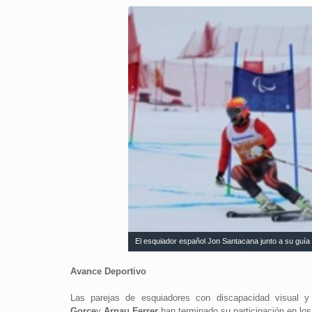
El esquiador español Jon Santacana junto a su guía
Avance Deportivo
Las parejas de esquiadores con discapacidad visual 
Gorce
y
Arnau Ferrer
han terminado su participación en lo