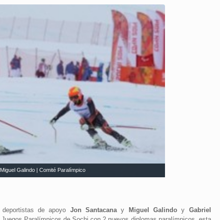
 Miguel Galindo | Comité Paralímpico
y deportistas de apoyo
Jon Santacana
y
Miguel Galindo
y
Gabriel
s Juegos Paralímpicos de Sochi con 2 nuevos diplomas paralímpicos, esta