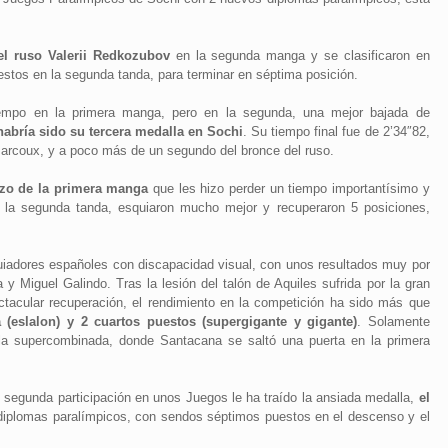
el ruso Valerii Redkozubov
en la segunda manga y se clasificaron en
estos en la segunda tanda, para terminar en séptima posición.
iempo en la primera manga, pero en la segunda, una mejor bajada de
habría sido su tercera medalla en Sochi
. Su tiempo final fue de 2’34″82,
arcoux, y a poco más de un segundo del bronce del ruso.
nzo de la primera manga
que les hizo perder un tiempo importantísimo y
n la segunda tanda, esquiaron mucho mejor y recuperaron 5 posiciones,
uiadores españoles con discapacidad visual, con unos resultados muy por
 Miguel Galindo. Tras la lesión del talón de Aquiles sufrida por la gran
tacular recuperación, el rendimiento en la competición ha sido más que
(eslalon) y 2 cuartos puestos (supergigante y gigante)
. Solamente
 la supercombinada, donde Santacana se saltó una puerta en la primera
u segunda participación en unos Juegos le ha traído la ansiada medalla,
el
 diplomas paralímpicos, con sendos séptimos puestos en el descenso y el