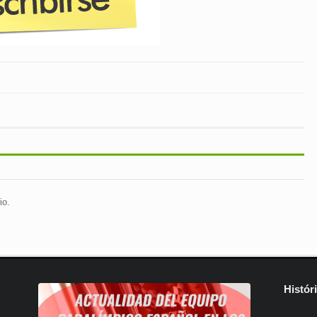
io.
Histór