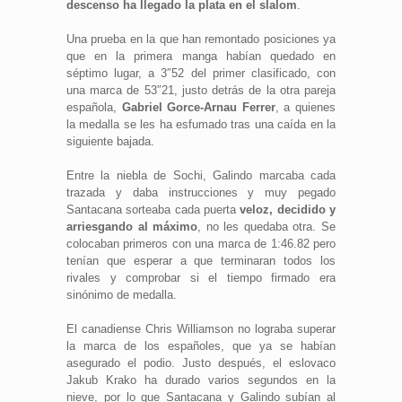
descenso ha llegado la plata en el slalom
.
Una prueba en la que han remontado posiciones ya
que en la primera manga habían quedado en
séptimo lugar, a 3″52 del primer clasificado, con
una marca de 53″21, justo detrás de la otra pareja
española,
Gabriel Gorce-Arnau Ferrer
, a quienes
la medalla se les ha esfumado tras una caída en la
siguiente bajada.
Entre la niebla de Sochi, Galindo marcaba cada
trazada y daba instrucciones y muy pegado
Santacana sorteaba cada puerta
veloz, decidido y
arriesgando al máximo
, no les quedaba otra. Se
colocaban primeros con una marca de 1:46.82 pero
tenían que esperar a que terminaran todos los
rivales y comprobar si el tiempo firmado era
sinónimo de medalla.
El canadiense Chris Williamson no lograba superar
la marca de los españoles, que ya se habían
asegurado el podio. Justo después, el eslovaco
Jakub Krako ha durado varios segundos en la
nieve, por lo que Santacana y Galindo subían al