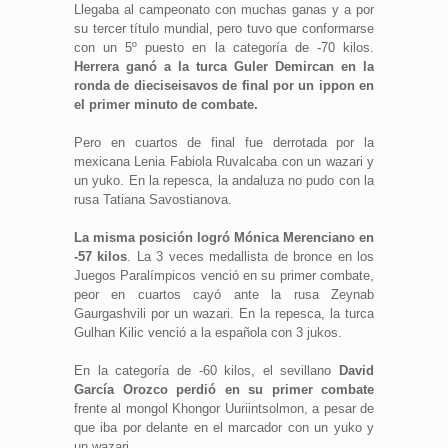
Llegaba al campeonato con muchas ganas y a por
su tercer título mundial, pero tuvo que conformarse
con un 5º puesto en la categoría de -70 kilos.
Herrera ganó a la turca Guler Demircan en la
ronda de dieciseisavos de final por un ippon en
el primer minuto de combate.
Pero en cuartos de final fue derrotada por la
mexicana Lenia Fabiola Ruvalcaba con un wazari y
un yuko. En la repesca, la andaluza no pudo con la
rusa Tatiana Savostianova.
La misma posición logró Mónica Merenciano en
-57 kilos
. La 3 veces medallista de bronce en los
Juegos Paralímpicos venció en su primer combate,
peor en cuartos cayó ante la rusa Zeynab
Gaurgashvili por un wazari. En la repesca, la turca
Gulhan Kilic venció a la española con 3 jukos.
En la categoría de -60 kilos, el sevillano
David
García Orozco perdió en su primer combate
frente al mongol Khongor Uuriintsolmon, a pesar de
que iba por delante en el marcador con un yuko y
un wazari.