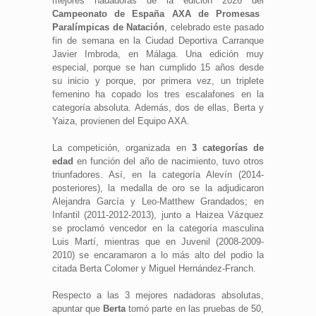
mejores nadadoras de la edición 2026 del
Campeonato de España AXA de Promesas
Paralímpicas de Natación
, celebrado este pasado
fin de semana en la Ciudad Deportiva Carranque
Javier Imbroda, en Málaga. Una edición muy
especial, porque se han cumplido 15 años desde
su inicio y porque, por primera vez, un triplete
femenino ha copado los tres escalafones en la
categoría absoluta. Además, dos de ellas, Berta y
Yaiza, provienen del Equipo AXA.
La competición, organizada en
3 categorías de
edad
en función del año de nacimiento, tuvo otros
triunfadores. Así, en la categoría Alevín (2014-
posteriores), la medalla de oro se la adjudicaron
Alejandra García y Leo-Matthew Grandados; en
Infantil (2011-2012-2013), junto a Haizea Vázquez
se proclamó vencedor en la categoría masculina
Luis Martí, mientras que en Juvenil (2008-2009-
2010) se encaramaron a lo más alto del podio la
citada Berta Colomer y Miguel Hernández-Franch.
Respecto a las 3 mejores nadadoras absolutas,
apuntar que
Berta
tomó parte en las pruebas de 50,