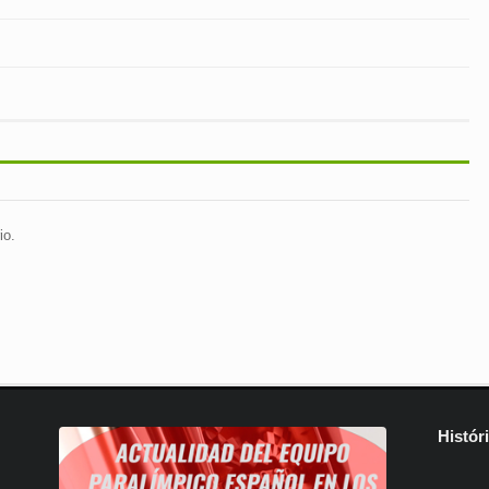
io.
Histór