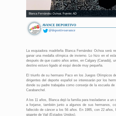
Blanca Fernández Ochoa. Fuente: AD
AVANCE DEPORTIVO
@deportivoavance
La esquiadora madrileña Blanca Fernández Ochoa será rec
ganar una medalla olímpica de invierno. Lo hizo en el esl
después de que cuatro años antes, en Calgary (Canadá), una
destino estuvo ligado al esquí desde muy pequeña.
El triunfo de su hermano Paco en los Juegos Olímpicos de
dirigentes del deporte español se interesarán por los he
donde su padre trabajaba como conserje de la escuela de e
Carabanchel.
A los 11 años, Blanca dejó la familia para trasladarse a un
a forjarse, también junto a algunos de sus hermanos, c
fallecido de cáncer a los 56 años. En 1985, con 22 años, 
gigante de Vail (Estados Unidos).