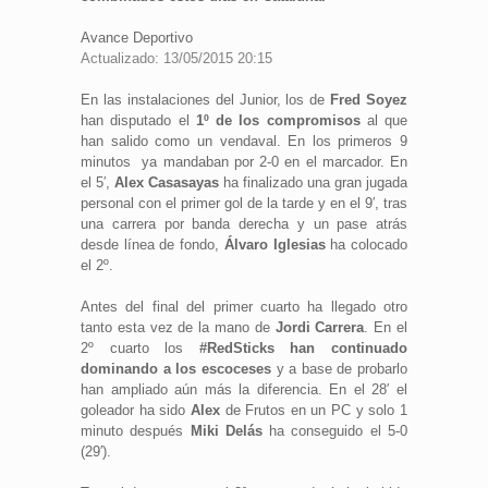
Avance Deportivo
Actualizado: 13/05/2015 20:15
En las instalaciones del Junior, los de
Fred Soyez
han disputado el
1º de los compromisos
al que
han salido como un vendaval. En los primeros 9
minutos ya mandaban por 2-0 en el marcador. En
el 5′,
Alex Casasayas
ha finalizado una gran jugada
personal con el primer gol de la tarde y en el 9′, tras
una carrera por banda derecha y un pase atrás
desde línea de fondo,
Álvaro Iglesias
ha colocado
el 2º.
Antes del final del primer cuarto ha llegado otro
tanto esta vez de la mano de
Jordi Carrera
. En el
2º cuarto los
#RedSticks han continuado
dominando a los escoceses
y a base de probarlo
han ampliado aún más la diferencia. En el 28′ el
goleador ha sido
Alex
de Frutos en un PC y solo 1
minuto después
Miki Delás
ha conseguido el 5-0
(29′).