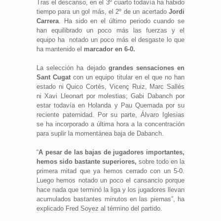
Tras el descanso, en el 3º cuarto todavía ha habido
tiempo para un gol más, el 2º de un acertado
Jordi
Carrera
. Ha sido en el último periodo cuando se
han equilibrado un poco más las fuerzas y el
equipo ha notado un poco más el desgaste lo que
ha mantenido el
marcador en 6-0.
La selección ha dejado
grandes sensaciones en
Sant Cugat
con un equipo titular en el que no han
estado ni Quico Cortés, Vicenç Ruiz, Marc Sallés
ni Xavi Lleonart por molestias; Gabi Dabanch por
estar todavía en Holanda y Pau Quemada por su
reciente paternidad. Por su parte, Álvaro Iglesias
se ha incorporado a última hora a la concentración
para suplir la momentánea baja de Dabanch.
“
A pesar de las bajas de jugadores importantes,
hemos sido bastante superiores,
sobre todo en la
primera mitad que ya hemos cerrado con un 5-0.
Luego hemos notado un poco el cansancio porque
hace nada que terminó la liga y los jugadores llevan
acumulados bastantes minutos en las piernas”, ha
explicado Fred Soyez al término del partido.