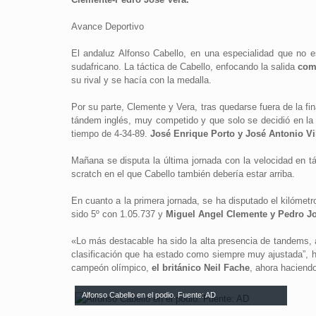
Avance Deportivo
El andaluz Alfonso Cabello, en una especialidad que no es
sudafricano. La táctica de Cabello, enfocando la salida
como
su rival y se hacía con la medalla.
Por su parte, Clemente y Vera, tras quedarse fuera de la f
tándem inglés, muy competido y que solo se decidió en la
tiempo de 4-34-89.
José Enrique Porto y José Antonio Vi
Mañana se disputa la última jornada con la velocidad en t
scratch en el que Cabello también debería estar arriba.
En cuanto a la primera jornada, se ha disputado el kilómet
sido 5º con 1.05.737 y
Miguel Angel Clemente y Pedro J
«Lo más destacable ha sido la alta presencia de tandems,
clasificación que ha estado como siempre muy ajustada”, ha
campeón olímpico,
el británico Neil Fache
, ahora haciend
Alfonso Cabello en el podio. Fuente: AD