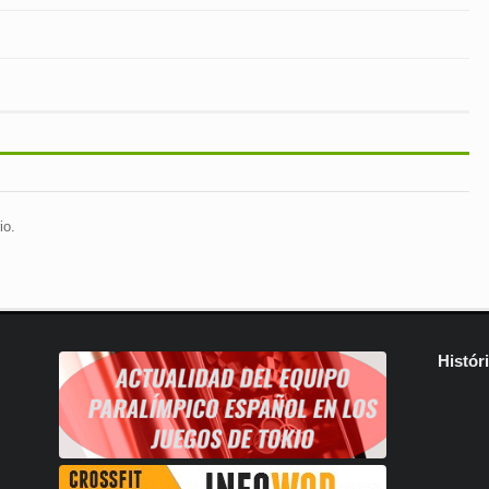
io.
Histór