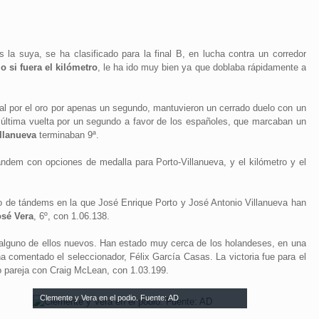
 la suya, se ha clasificado para la final B, en lucha contra un corredor
 si fuera el kilómetro
, le ha ido muy bien ya que doblaba rápidamente a
inal por el oro por apenas un segundo, mantuvieron un cerrado duelo con un
 última vuelta por un segundo a favor de los españoles, que marcaban un
llanueva
terminaban 9ª.
ándem con opciones de medalla para Porto-Villanueva, y el kilómetro y el
ro de tándems en la que José Enrique Porto y José Antonio Villanueva han
osé Vera
, 6º, con 1.06.138.
 alguno de ellos nuevos. Han estado muy cerca de los holandeses, en una
 comentado el seleccionador, Félix García Casas. La victoria fue para el
o pareja con Craig McLean, con 1.03.199.
Clemente y Vera en el podio. Fuente: AD