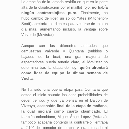
La emoción de la jornada residía en que en la parte
alta de la clasificación por el maillot rojo,
no había
ningún contrarrelojista puro.
Finalmente, no
hubo cambio de líder, un sólido Yates (Mitchelton-
Scott) apretaría los dientes para vestirse de rojo un
día más, aumentando incluso, la ventaja sobre
Valverde (Movistar).
Aunque con las diferentes actitudes que
demuestran Valverde y Quintana (subidos o
bajados de la bici), una gran mayoría de
espectadores pueda tenerlo claro, el Movistar no
determina tras la etapa de hoy,
quién afrontará
como líder de equipo la última semana de
Vuelta.
No ha sido una buena etapa para Quintana que
desde el inicio asumía las altas probabilidades de
ceder tiempo, y que ya piensa en el Balcón de
Vizcaya,
ascensión final de la etapa de mañana,
la cual iniciará como cuarto clasificado.
El
también colombiano, Miguel Ángel López (Astana),
tampoco acabaría contento la contrarreloj, entraba
a 2’19” del ganador de etapa, y era relegado al