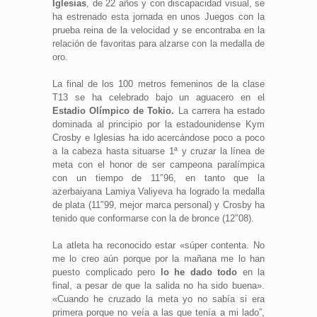
Iglesias
, de 22 años y con discapacidad visual, se
ha estrenado esta jornada en unos Juegos con la
prueba reina de la velocidad y se encontraba en la
relación de favoritas para alzarse con la medalla de
oro.
La final de los 100 metros femeninos de la clase
T13 se ha celebrado bajo un aguacero en el
Estadio Olímpico de Tokio.
La carrera ha estado
dominada al principio por la estadounidense Kym
Crosby e Iglesias ha ido acercándose poco a poco
a la cabeza hasta situarse 1ª y cruzar la línea de
meta con el honor de ser campeona paralímpica
con un tiempo de 11″96, en tanto que la
azerbaiyana Lamiya Valiyeva ha logrado la medalla
de plata (11″99, mejor marca personal) y Crosby ha
tenido que conformarse con la de bronce (12″08).
La atleta ha reconocido estar «súper contenta. No
me lo creo aún porque por la mañana me lo han
puesto complicado pero
lo he dado todo
en la
final, a pesar de que la salida no ha sido buena».
«Cuando he cruzado la meta yo no sabía si era
primera porque no veía a las que tenía a mi lado”,