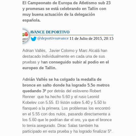
El Campeonato de Europa de Atletismo sub 23
y promesas se está celebrando en Tallin con
muy buena actuación de la delegación
española.
AVANCE DEPORTIVO
@deportivoavance
11 de Julio de 2015, 20:15
Adrian Vallés, Javier Colomo y Marc Alcalá han
destacado individualmente en cada una de sus
pruebas y h
an conseguido subir al podio en el
europeo de Tallin.
A
drián Vallés se ha colgado la medalla de
bronce en salto donde ha logrado 5.5o metros
quedando 3º
por detrás del esloveno Robert
Renner que ha hecho 5.60 y el ruso Leonid
Kobelev con 5.55. El listón sobre 5.40 y 5.50 lo
flanqueó a la primera. Los problemas los encontró
en el 5.55 con dos nulos, pasando directamente a
los 5.60 que le podrían dar el oro, ya que el bronce
lo tenía asegurado. Dirac Salas también ha
participado en esta prueba y ha logrado finalizar 5º.