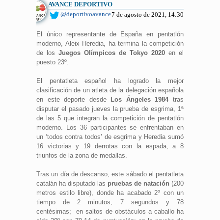
AVANCE DEPORTIVO
@deportivoavance
7 de agosto de 2021, 14:30
El único representante de España en pentatlón
moderno, Aleix Heredia, ha termina la competición
de los
Juegos Olímpicos de Tokyo 2020
en el
puesto 23º.
El pentatleta español ha logrado la mejor
clasificación de un atleta de la delegación española
en este deporte desde
Los Ángeles 1984
tras
disputar el pasado jueves la prueba de esgrima, 1ª
de las 5 que integran la competición de pentatlón
moderno. Los 36 participantes se enfrentaban en
un ‘todos contra todos’ de esgrima y Heredia sumó
16 victorias y 19 derrotas con la espada, a 8
triunfos de la zona de medallas.
Tras un día de descanso, este sábado el pentatleta
catalán ha disputado las
pruebas de natación
(200
metros estilo libre), donde ha acabado 2º con un
tiempo de 2 minutos, 7 segundos y 78
centésimas; en saltos de obstáculos a caballo ha