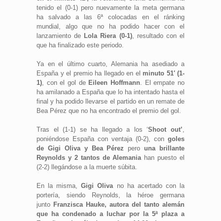
tenido el (0-1) pero nuevamente la meta germana
ha salvado a las 6ª colocadas en el ránking
mundial, algo que no ha podido hacer con el
lanzamiento de
Lola Riera (0-1)
, resultado con el
que ha finalizado este periodo.
Ya en el último cuarto, Alemania ha asediado a
España y el premio ha llegado en el
minuto 51′ (1-
1)
, con el gol de
Eileen Hoffmann
. El empate no
ha amilanado a España que lo ha intentado hasta el
final y ha podido llevarse el partido en un remate de
Bea Pérez que no ha encontrado el premio del gol.
Tras el (1-1) se ha llegado a los ‘
Shoot out’
,
poniéndose España con ventaja (0-2), con
goles
de Gigi Oliva y Bea Pérez
pero
una brillante
Reynolds y 2 tantos de Alemania
han puesto el
(2-2) llegándose a la muerte súbita.
En la misma,
Gigi Oliva
no ha acertado con la
portería, siendo Reynolds, la héroe germana
junto
Franzisca Hauke, autora del tanto alemán
que ha condenado a luchar por la 5ª plaza a