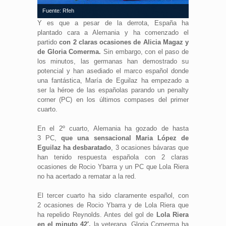
Fuente: Rfeh
Y es que a pesar de la derrota, España ha
plantado cara a Alemania y ha comenzado el
partido
con 2 claras ocasiones de Alicia Magaz y
de Gloria Comerma.
Sin embargo, con el paso de
los minutos, las germanas han demostrado su
potencial y han asediado el marco español donde
una fantástica, María de Eguilaz ha empezado a
ser la héroe de las españolas parando un penalty
corner (PC) en los últimos compases del primer
cuarto.
En el 2º cuarto, Alemania ha gozado de hasta
3 PC,
que una sensacional Maria López de
Eguilaz ha desbaratado
, 3 ocasiones bávaras que
han tenido respuesta española con 2 claras
ocasiones de Rocio Ybarra y un PC que Lola Riera
no ha acertado a rematar a la red.
El tercer cuarto ha sido claramente español, con
2 ocasiones de Rocio Ybarra y de Lola Riera que
ha repelido Reynolds. Antes del gol de
Lola Riera
en el minuto 42′,
la veterana, Gloria Comerma ha