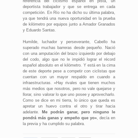
referencia del ciclismo español en pista, un
deportista trabajador y que se entrega en cada
competición. En Río no ha dicho su última palabra,
ya que tendrá una nueva oportunidad en la prueba
de kilómetro por equipos junto a Amador Granados
y Eduardo Santas.
Humilde, luchador y perseverante, Cabello ha
superado muchas barreras desde pequeño. Nació
con una amputación del brazo izquierdo por debajo
del codo, algo que no le impidió lograr el récord
español absoluto en el kilómetro. Y está en la cima
de este deporte pese a competir con ciclistas que
cuentan con un mayor respaldo en cuando a
infraestructuras. «Hay rivales que tienen muchos
más medios que nosotros, pero no vale quejarse y
llorar, sino valorar lo que uno posee y aprovecharlo.
Como se dice en mi tierra, lo único que queda es
apretar un huevo contra el otro y tirar hacia
adelante.
Me podrán ganar, pero ninguno le
pondrá más ganas y empeño que yo»
, decía en
la previa y ha cumplido su palabra.