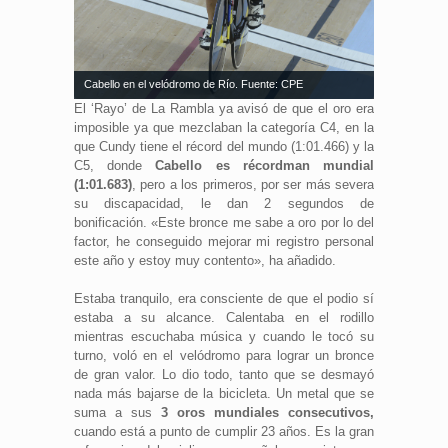
Cabello en el velódromo de Río. Fuente: CPE
El ‘Rayo’ de La Rambla ya avisó de que el oro era
imposible ya que mezclaban la categoría C4, en la
que Cundy tiene el récord del mundo (1:01.466) y la
C5, donde
Cabello es récordman mundial
(1:01.683)
, pero a los primeros, por ser más severa
su discapacidad, le dan 2 segundos de
bonificación. «Este bronce me sabe a oro por lo del
factor, he conseguido mejorar mi registro personal
este año y estoy muy contento», ha añadido.
Estaba tranquilo, era consciente de que el podio sí
estaba a su alcance. Calentaba en el rodillo
mientras escuchaba música y cuando le tocó su
turno, voló en el velódromo para lograr un bronce
de gran valor. Lo dio todo, tanto que se desmayó
nada más bajarse de la bicicleta. Un metal que se
suma a sus
3 oros mundiales consecutivos,
cuando está a punto de cumplir 23 años. Es la gran