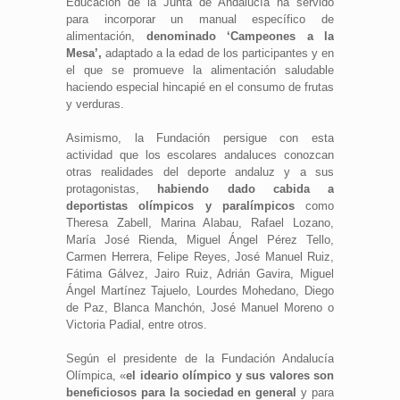
Educación de la Junta de Andalucía ha servido
para incorporar un manual específico de
alimentación,
denominado ‘Campeones a la
Mesa’,
adaptado a la edad de los participantes y en
el que se promueve la alimentación saludable
haciendo especial hincapié en el consumo de frutas
y verduras.
Asimismo, la Fundación persigue con esta
actividad que los escolares andaluces conozcan
otras realidades del deporte andaluz y a sus
protagonistas,
habiendo dado cabida a
deportistas olímpicos y paralímpicos
como
Theresa Zabell, Marina Alabau, Rafael Lozano,
María José Rienda, Miguel Ángel Pérez Tello,
Carmen Herrera, Felipe Reyes, José Manuel Ruiz,
Fátima Gálvez, Jairo Ruiz, Adrián Gavira, Miguel
Ángel Martínez Tajuelo, Lourdes Mohedano, Diego
de Paz, Blanca Manchón, José Manuel Moreno o
Victoria Padial, entre otros.
Según el presidente de la Fundación Andalucía
Olímpica, «
el ideario olímpico y sus valores son
beneficiosos para la sociedad en general
y para