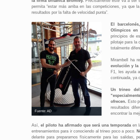
la firma británica Bromley.
Precisamente este va a ser s
permita “estar más arriba en las competiciones, ya que la
resultados por la falta de velocidad punta”.
El barceloné
Olímpicos en 
principios de e
pilotaje para la
totalmente dife
Mirambell ha r
evolución y la
F1, les ayuda a
continuada, ya q
Un trineo del
“especialmente
ofrecen.
Esto pe
resultados dife
Fuente: AD
encontrar la mej
Así,
el piloto ha afirmado que será una temporada
en l
entrenamientos para ir conociendo al trineo poco a poco.
N
delante para prepararnos físicamente para las salidas,