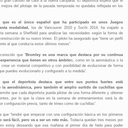
u gran cambio de cara a la nueva campaña. El deportista espera que le
 mejora del pilotaje de la pasada temporada no quedaba reflejada en los
s, que es el único español que ha participado en unos Juegos
esta modalidad,
los de Vancouver 2010 y Sochi 2014, ha viajado a
sta semana a Sheffield para analizar las necesidades según la forma de
 construcción de su nuevo trineo. El piloto ha asegurado que “tiene un perfil
rente al que conducía estos últimos meses”.
econocido que “
Bromley es una marca que destaca por su continua
 experiencia que tienen en otros ámbito
s, como en la aeronáutica o la
 crear un material competitivo y con posibilidad de evolucionar de forma
ue puedes evolucionarlo y configurarlo a tu medida”.
 que el deportista destaca que entre sus puntos fuertes está
 la aerodinámica, pero también el amplio surtido de cuchillas que
rmite que cada deportista pueda pilotar de una forma diferente y obtener
rentes, por lo que la clave en la semana de entrenamientos será la de
or configuración previa, tanto de trineo como de cuchillas”.
a que “tendré que empezar con una configuración básica en los primeros
o será fácil, pero va a ser un reto más.
Todavía quedan tres meses por
 pero estoy deseando que sea mañana el primer día de hielo para poder