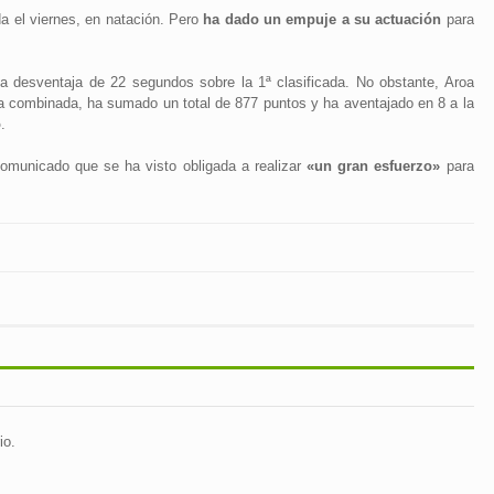
da el viernes, en natación. Pero
ha dado un empuje a su actuación
para
na desventaja de 22 segundos sobre la 1ª clasificada. No obstante, Aroa
a combinada, ha sumado un total de 877 puntos y ha aventajado en 8 a la
o
.
comunicado que se ha visto obligada a realizar
«un gran esfuerzo»
para
io.