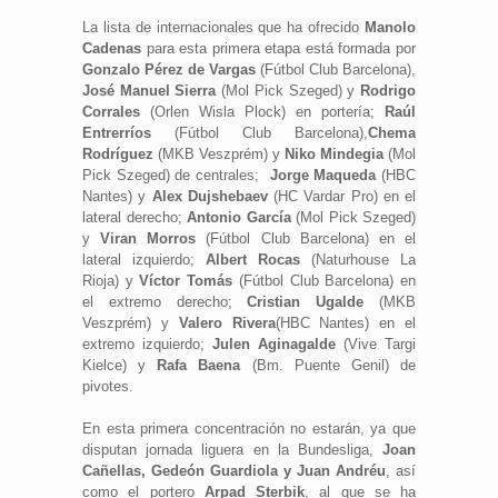
La lista de internacionales que ha ofrecido
Manolo
Cadenas
para esta primera etapa está formada por
Gonzalo Pérez de Vargas
(Fútbol Club Barcelona),
José Manuel Sierra
(Mol Pick Szeged) y
Rodrigo
Corrales
(Orlen Wisla Plock) en portería;
Raúl
Entrerríos
(Fútbol Club Barcelona),
Chema
Rodríguez
(MKB Veszprém) y
Niko Mindegia
(Mol
Pick Szeged) de centrales;
Jorge Maqueda
(HBC
Nantes) y
Alex Dujshebaev
(HC Vardar Pro) en el
lateral derecho;
Antonio García
(Mol Pick Szeged)
y
Viran Morros
(Fútbol Club Barcelona) en el
lateral izquierdo;
Albert Rocas
(Naturhouse La
Rioja) y
Víctor Tomás
(Fútbol Club Barcelona) en
el extremo derecho;
Cristian Ugalde
(MKB
Veszprém) y
Valero Rivera
(HBC Nantes) en el
extremo izquierdo;
Julen Aginagalde
(Vive Targi
Kielce) y
Rafa Baena
(Bm. Puente Genil) de
pivotes.
En esta primera concentración no estarán, ya que
disputan jornada liguera en la Bundesliga,
Joan
Cañellas, Gedeón Guardiola y Juan Andréu
, así
como el portero
Arpad Sterbik
, al que se ha