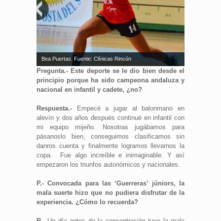
Bea Puertas. Fuente: Clínicas Rincón
Pregunta.- Este deporte se le dio bien desde el
principio porque ha sido campeona andaluza y
nacional en infantil y cadete, ¿no?
Respuesta.-
Empecé a jugar al balonmano en
alevín y dos años después continué en infantil con
mi equipo mijeño. Nosotras jugábamos para
pásanoslo bien, conseguimos clasificamos sin
danros cuenta y finalmente logramos llevarnos la
copa. Fue algo increíble e inimaginable. Y así
empezaron los triunfos autonómicos y nacionales.
P.- Convocada para las ‘Guerreras’ júniors, la
mala suerte hizo que no pudiera disfrutar de la
experiencia. ¿Cómo lo recuerda?
R.-
Un día antes de la concentración tuve la mala