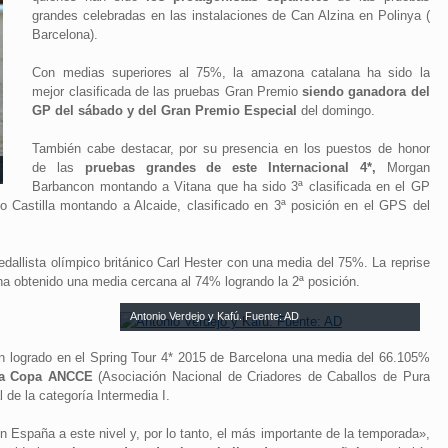
grandes celebradas en las instalaciones de Can Alzina en Polinya (
Barcelona).
Con medias superiores al 75%, la amazona catalana ha sido la
mejor clasificada de las pruebas Gran Premio
siendo ganadora del
GP del sábado y del Gran Premio Especial
del domingo.
También cabe destacar, por su presencia en los puestos de honor
de las
pruebas grandes de este Internacional 4*,
Morgan
Barbancon montando a Vitana que ha sido 3ª clasificada en el GP
 Castilla montando a Alcaide, clasificado en 3ª posición en el GPS del
dallista olímpico británico Carl Hester con una media del 75%. La reprise
ha obtenido una media cercana al 74% logrando la 2ª posición.
Antonio Verdejo y Kafú. Fuente: AD
an logrado en el Spring Tour 4* 2015 de Barcelona una media del 66.105%
 la Copa ANCCE
(Asociación Nacional de Criadores de Caballos de Pura
 de la categoría Intermedia I.
en España a este nivel y, por lo tanto, el más importante de la temporada»,