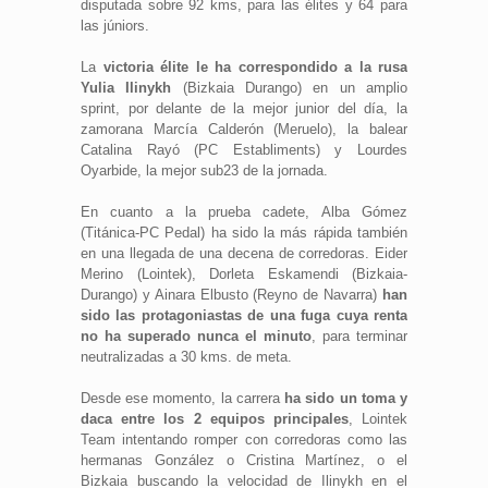
disputada sobre 92 kms, para las élites y 64 para
las júniors.
La
victoria élite le ha correspondido a la rusa
Yulia Ilinykh
(Bizkaia Durango) en un amplio
sprint, por delante de la mejor junior del día, la
zamorana Marcía Calderón (Meruelo), la balear
Catalina Rayó (PC Establiments) y Lourdes
Oyarbide, la mejor sub23 de la jornada.
En cuanto a la prueba cadete, Alba Gómez
(Titánica-PC Pedal) ha sido la más rápida también
en una llegada de una decena de corredoras. Eider
Merino (Lointek), Dorleta Eskamendi (Bizkaia-
Durango) y Ainara Elbusto (Reyno de Navarra)
han
sido las protagoniastas de una fuga cuya renta
no ha superado nunca el minuto
, para terminar
neutralizadas a 30 kms. de meta.
Desde ese momento, la carrera
ha sido un toma y
daca entre los 2 equipos principales
, Lointek
Team intentando romper con corredoras como las
hermanas González o Cristina Martínez, o el
Bizkaia buscando la velocidad de Ilinykh en el