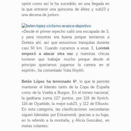
sprint como así le ha sucedido, en una llegada en
la que entraron una quincena de élites y sub23 y
una decena de juniors.
«Desde el primer repecho salió una escapada de 3,
y para nosotras era buena porque teníamos a
Dorleta ahí, así que estuvimos tranquilas durante
casi 50 km. Cuando cazamos a esas 3,
Lointek
empezó a atacar otra vez
y nuestras chicas
tuvieron que trabajar mucho porque desde el
principio queríamos jugarnos la carrera en el
esprínt», ha comentado Yulia Ilinykh.
Belén López ha terminado 6ª
, lo que le permite
mantener el liderato tanto de la Copa de España
como de la Vuelta a Burgos. En el torneo nacional,
la gaditana suma 127 puntos, por 119 de Ilynich,
116 de Oyarbide, la mejor sub23, y 112 de Elbusto.
En esta categoría, las clasificaciones secundarias
siguen lideradas por Eskamendi, gracias a su fuga,
en lo referido a la montaña, y Alicia González, en
metas volantes.