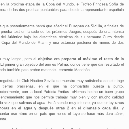
 en la próxima etapa de la Copa del Mundo, el Trofeo Princesa Sofía de
era de las dos pruebas puntuables para decidir la representante española
la que posteriormente habrá que añadir el
Europeo de Sicilia,
a finales de
la prueba test en la sede de los próximos Juegos, después de una intensa
o del Atlántico bajo las directrices técnicas de su hermano Curro desde
 la Copa del Mundo de Miami y una estancia posterior de menos de dos
o muy largos, pero
el objetivo era preparar al máximo el resto de la
 El primer gran objetivo del año es Palma, donde tiene que dar resultado el
ado también para probar material», comenta Manchón.
regatista del Club Náutico Sevilla se muestra muy satisfecha con el stage
 tierras brasileñas, en el que ha compartido puesta a punto,
incipalmente, con la local Patricia Freitas. «Hemos hecho un buen grupo
 entrenamiento que nos permite trabajar muy bien y con mucho calidad
da vez que salimos al agua. Está siendo muy intenso, ya que estoy
unas
horas en el agua y después otras 2 en el gimnasio cada día
, y
uantar ese ritmo en un país que no es el tuyo se hace más duro aún»,
unta.