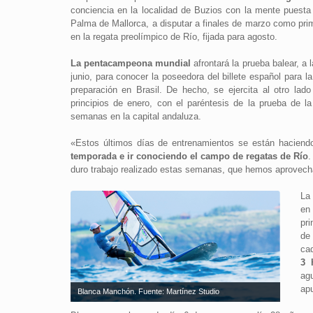
conciencia en la localidad de Buzios con la mente puesta
Palma de Mallorca, a disputar a finales de marzo como prim
en la regata preolímpico de Río, fijada para agosto.
La pentacampeona mundial
afrontará la prueba balear, a 
junio, para conocer la poseedora del billete español para 
preparación en Brasil. De hecho, se ejercita al otro lad
principios de enero, con el paréntesis de la prueba de
semanas en la capital andaluza.
«Estos últimos días de entrenamientos se están haciend
temporada e ir conociendo el campo de regatas de Río
.
duro trabajo realizado estas semanas, que hemos aprovech
La 
en
pr
de
ca
3 
ag
ap
Blanca Manchón. Fuente: Martínez Studio