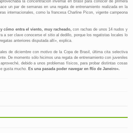
provechaba la concentración invernal en Brasil para conocer de primera
hace un par de semanas en una regata de entrenamiento realizada en la
uras internacionales, como la francesa Charline Picon, vigente campeona
y cómo entra el viento, muy racheado,
con rachas de unos 14 nudos y
a ser clave conocerse el sitio al dedillo, porque los regatistas locales lo
egatas anteriores disputada allí», explica.
ales de diciembre con motivo de la Copa de Brasil, última cita selectiva
ente. De momento sólo hicimos una regata de entrenamiento con juveniles
aproveché, debido a unos problemas físicos, para probar distintas cosas
 me gusta mucho.
Es una pasada poder navegar en Río de Janeiro».