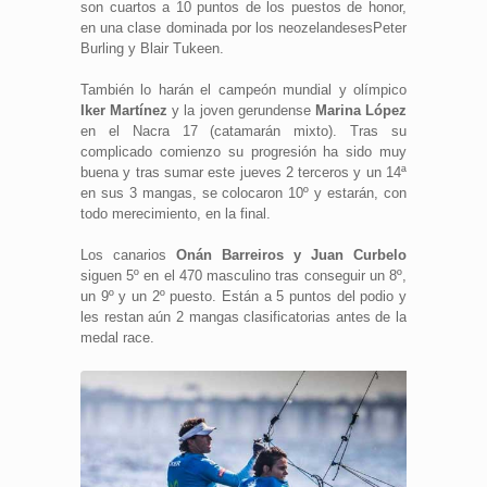
son cuartos a 10 puntos de los puestos de honor,
en una clase dominada por los neozelandesesPeter
Burling y Blair Tukeen.
También lo harán el campeón mundial y olímpico
Iker Martínez
y la joven gerundense
Marina López
en el Nacra 17 (catamarán mixto). Tras su
complicado comienzo su progresión ha sido muy
buena y tras sumar este jueves 2 terceros y un 14ª
en sus 3 mangas, se colocaron 10º y estarán, con
todo merecimiento, en la final.
Los canarios
Onán Barreiros y Juan Curbelo
siguen 5º en el 470 masculino tras conseguir un 8º,
un 9º y un 2º puesto. Están a 5 puntos del podio y
les restan aún 2 mangas clasificatorias antes de la
medal race.