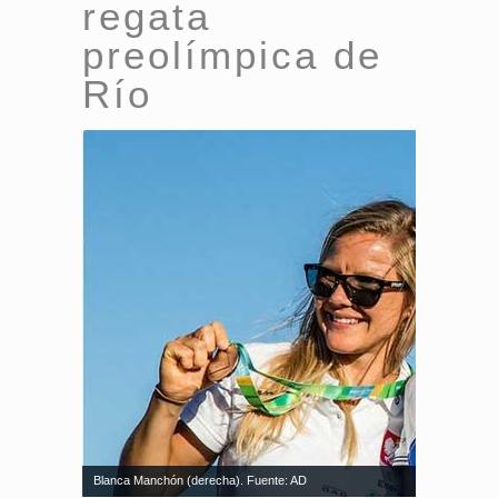
regata
preolímpica de
Río
Blanca Manchón (derecha). Fuente: AD