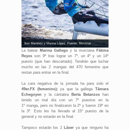
Iker Martinez y Marina López. Fuente: Movistar
La balear
Marina Gallego
y la murciana
Fátima
Reyes
son 9ª tras lograr un 7º, un 4º y un 14º
puesto (que han descartado). Tendrán que luchar
mucho en las 2 mangas del 470 femenino que
restan para entrar en la final.
La cara negativa de la jornada ha para sido el
49er.FX (femenino);
ya que la gallega
Támara
Echegoyen
y la cántabra
Berta Betanzos
han
tenido un mal día con un 7º puestos en la
1º manga, pero no finalizaron la 2ª y fueron 19ª en
la 3ª. Esto les ha llevado al 15º puesto de la
general y no estarán en la final.
Tampoco estarán los 2
Láser
ya que ninguno ha