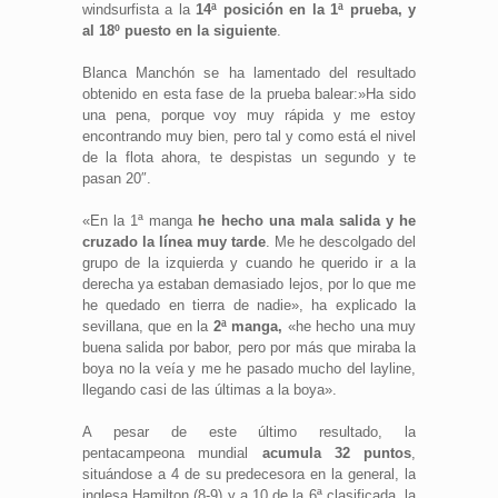
windsurfista a la
14ª posición en la 1ª prueba, y
al 18º puesto en la siguiente
.
Blanca Manchón se ha lamentado del resultado
obtenido en esta fase de la prueba balear:»Ha sido
una pena, porque voy muy rápida y me estoy
encontrando muy bien, pero tal y como está el nivel
de la flota ahora, te despistas un segundo y te
pasan 20″.
«En la 1ª manga
he hecho una mala salida y he
cruzado la línea muy tarde
. Me he descolgado del
grupo de la izquierda y cuando he querido ir a la
derecha ya estaban demasiado lejos, por lo que me
he quedado en tierra de nadie», ha explicado la
sevillana, que en la
2ª manga,
«he hecho una muy
buena salida por babor, pero por más que miraba la
boya no la veía y me he pasado mucho del layline,
llegando casi de las últimas a la boya».
A pesar de este último resultado, la
pentacampeona mundial
acumula 32 puntos
,
situándose a 4 de su predecesora en la general, la
inglesa Hamilton (8-9) y a 10 de la 6ª clasificada, la