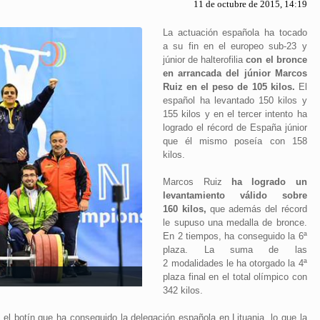
11 de octubre de 2015, 14:19
La actuación española ha tocado
a su fin en el europeo sub-23 y
júnior de halterofilia
con el bronce
en arrancada del júnior Marcos
Ruiz en el peso de 105 kilos.
El
español ha levantado 150 kilos y
155 kilos y en el tercer intento ha
logrado el récord de España júnior
que él mismo poseía con 158
kilos.
Marcos Ruiz
ha logrado un
levantamiento válido sobre
160 kilos,
que además del récord
le supuso una medalla de bronce.
En 2 tiempos, ha conseguido la 6ª
plaza. La suma de las
2 modalidades le ha otorgado la 4ª
plaza final en el total olímpico con
342 kilos.
el botín que ha conseguido la delegación española en Lituania, lo que la