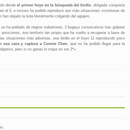
rado desde
el primer hoyo en la búsqueda del birdie
, obligada conquista
y en el 5, e incluso ha podido reproducir aún más situaciones victoriosas de
 han dejado la bola literalmente colgando del agujero.
da se ha poblado de negros nubarrones, 2 bogeys consecutivos tras golpear
 posiciones, ese territorio tan propio que ha vuelto a recuperar a base de
 las situaciones más adversas, ese birdie en el hoyo 11 reproducido poco
 en esa caza y captura a Connie Chen
, que no ha podido llegar para la
bjetivo, pero si no ganas lo mejor es ser 2ª».
io.