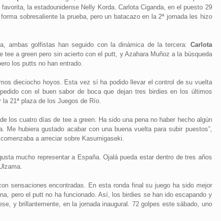
n favorita, la estadounidense Nelly Korda. Carlota Ciganda, en el puesto 29
orma sobresaliente la prueba, pero un batacazo en la 2ª jornada les hizo
, ambas golfistas han seguido con la dinámica de la tercera:
Carlota
de tee a green pero sin acierto con el putt, y Azahara Muñoz a la búsqueda
ero los putts no han entrado.
mos dieciocho hoyos. Esta vez sí ha podido llevar el control de su vuelta
spedido con el buen sabor de boca que dejan tres birdies en los últimos
r la 21ª plaza de los Juegos de Río.
 de los cuatro días de tee a green. Ha sido una pena no haber hecho algún
ma. Me hubiera gustado acabar con una buena vuelta para subir puestos”,
ia comenzaba a arreciar sobre Kasumigaseki.
gusta mucho representar a España. Ojalá pueda estar dentro de tres años
 Ulzama.
on sensaciones encontradas. En esta ronda final su juego ha sido mejor
na, pero el putt no ha funcionado. Así, los birdies se han ido escapando y
iese, y brillantemente, en la jornada inaugural. 72 golpes este sábado, uno