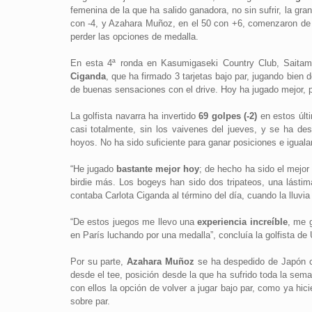
femenina de la que ha salido ganadora, no sin sufrir, la gra
con -4, y Azahara Muñoz, en el 50 con +6, comenzaron de f
perder las opciones de medalla.
En esta 4ª ronda en Kasumigaseki Country Club, Saitama
Ciganda
, que ha firmado 3 tarjetas bajo par, jugando bien 
de buenas sensaciones con el drive. Hoy ha jugado mejor, p
La golfista navarra ha invertido
69 golpes (-2)
en estos últi
casi totalmente, sin los vaivenes del jueves, y se ha de
hoyos. No ha sido suficiente para ganar posiciones e iguala
“He jugado
bastante mejor hoy
; de hecho ha sido el mejor
birdie más. Los bogeys han sido dos tripateos, una lásti
contaba Carlota Ciganda al término del día, cuando la lluv
“De estos juegos me llevo una
experiencia increíble
, me 
en París luchando por una medalla”, concluía la golfista de
Por su parte,
Azahara Muñoz
se ha despedido de Japón c
desde el tee, posición desde la que ha sufrido toda la sema
con ellos la opción de volver a jugar bajo par, como ya hic
sobre par.