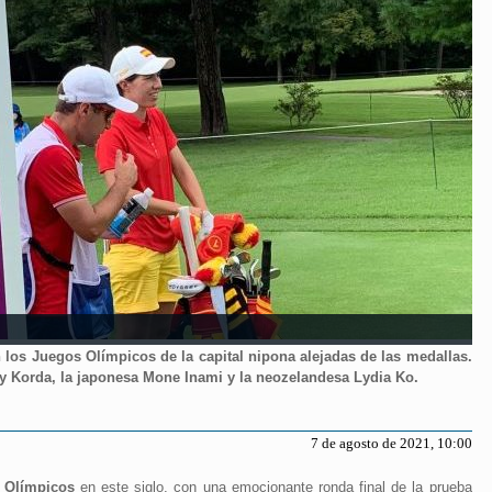
n los Juegos Olímpicos de la capital nipona alejadas de las medallas.
ly Korda, la japonesa Mone Inami y la neozelandesa Lydia Ko.
7 de agosto de 2021, 10:00
 Olímpicos
en este siglo, con una emocionante ronda final de la prueba