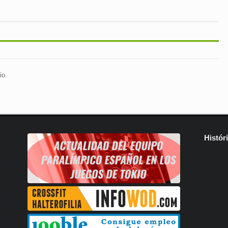
io.
Histór