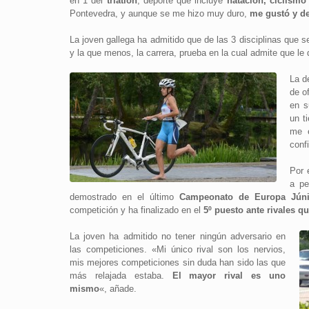
en 1 del
triatlón
, deporte que incluye
natación, ciclismo 
Pontevedra, y aunque se me hizo muy duro,
me gustó y d
La joven gallega ha admitido que de las 3 disciplinas que 
y la que menos, la carrera, prueba en la cual admite que l
La d
de o
en s
un t
me e
conf
Por 
a pe
demostrado en el último
Campeonato de Europa Júni
competición y ha finalizado en el
5º puesto ante rivales q
La joven ha admitido no tener ningún adversario en
las competiciones. «Mi único rival son los nervios,
mis mejores competiciones sin duda han sido las que
más relajada estaba.
El mayor rival es uno
mismo
«, añade.