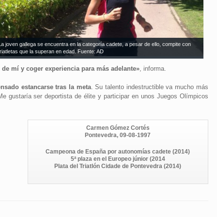
La joven gallega se encuentra en la categoría cadete, a pesar de ello, compite con
triatletas que la superan en edad. Fuente: AD
r de mí y coger experiencia para más adelante»
, informa.
ensado estancarse tras la meta
. Su talento indestructible va mucho más
e gustaría ser deportista de élite y participar en unos Juegos Olímpicos
Carmen Gómez Cortés
Pontevedra, 09-08-1997
Campeona de España por autonomías cadete (2014)
5ª plaza en el Europeo júnior (2014
Plata del Triatlón Cidade de Pontevedra (2014)