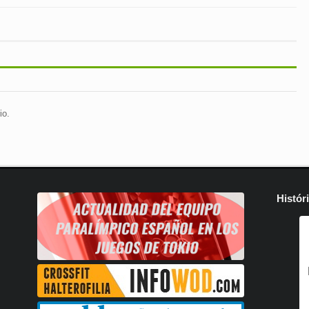
io.
Histór