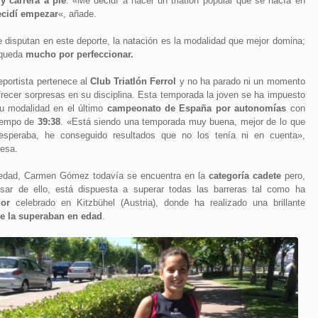
y carrera a pie
. «Me decidí a hacer un triatlón popular que se hacía en
ecidí empezar
«, añade.
se disputan en este deporte, la natación es la modalidad que mejor domina;
e queda
mucho por perfeccionar.
eportista pertenece al
Club Triatlón Ferrol
y no ha parado ni un momento
frecer sorpresas en su disciplina. Esta temporada la joven se ha impuesto
u modalidad en el último
campeonato de España por autonomías
con
iempo de
39:38
. «Está siendo una temporada muy buena, mejor de lo que
speraba, he conseguido resultados que no los tenía ni en cuenta»,
iesa.
edad, Carmen Gómez todavía se encuentra en la
categoría cadete
pero,
sar de ello, está dispuesta a superar todas las barreras tal como ha
or
celebrado en Kitzbühel (Austria), donde ha realizado una brillante
ue la superaban en edad
.