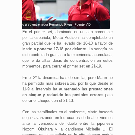
olina Marín junto a su entrenador Fernando Rivas. Fuente: AD.
En el primer set, dominado en un alto porcentaje
por la española, Mette Poulsen ha completado un
gran parcial que le ha llevado del 16-10 a favor de
Marín
a ponerse 17-18 por delante
. La sangría ha
sido controlada gracias a la experiencia acumulada,
que le da altas dosis de concentración en estos
momentos, para cerrar el primer set en 21-19.
En el 2º la dinámica ha sido similar, pero Marín no
ha permitido más sobresaltos, por lo que desde el
11-9 al intervalo
ha aumentado las prestaciones
en ataque y reducido los posibles errores
para
cerrar el choque con el 21-13.
Con las semifinales en el horizonte, Marín buscará
seguir avanzando en los cuartos de final el viernes
ante la vencedora del duelo entre la japonesa
Nozomi Okuhara y la candiense Michelle Li. El
progreso de la española en la cita danesa podría