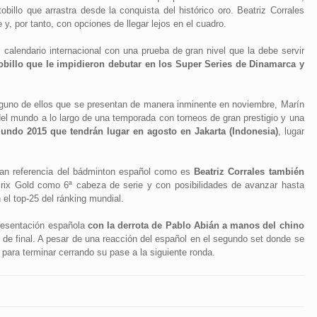
obillo que arrastra desde la conquista del histórico oro. Beatriz Corrales
, por tanto, con opciones de llegar lejos en el cuadro.
calendario internacional con una prueba de gran nivel que la debe servir
tobillo que le impidieron debutar en los Super Series de Dinamarca y
guno de ellos que se presentan de manera inminente en noviembre, Marín
del mundo a lo largo de una temporada con torneos de gran prestigio y una
ndo 2015 que tendrán lugar en agosto en Jakarta (Indonesia)
, lugar
gran referencia del bádminton español como es
Beatriz Corrales también
rix Gold como 6ª cabeza de serie y con posibilidades de avanzar hasta
n el top-25 del ránking mundial.
presentación española
con la derrota de Pablo Abián a manos del chino
 de final. A pesar de una reacción del español en el segundo set donde se
nó para terminar cerrando su pase a la siguiente ronda.