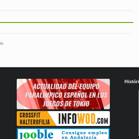
io.
Histór