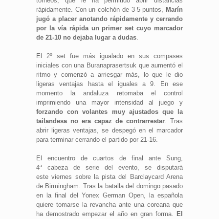
torneos, que le ha permitido abrir distancias
rápidamente. Con un colchón de 3-5 puntos,
Marín
jugó a placer anotando rápidamente y cerrando
por la vía rápida un primer set cuyo marcador
de 21-10 no dejaba lugar a dudas
.
El 2º set fue más igualado en sus compases
iniciales con una Buranaprasertsuk que aumentó el
ritmo y comenzó a arriesgar más, lo que le dio
ligeras ventajas hasta el iguales a 9. En ese
momento la andaluza retomaba el control
imprimiendo una mayor intensidad al juego y
forzando con volantes muy ajustados que la
tailandesa no era capaz de contrarrestar
. Tras
abrir ligeras ventajas, se despegó en el marcador
para terminar cerrando el partido por 21-16.
El encuentro de cuartos de final ante Sung,
4ª cabeza de serie del evento, se disputará
este viernes sobre la pista del Barclaycard Arena
de Birmingham. Tras la batalla del domingo pasado
en la final del Yonex German Open, la española
quiere tomarse la revancha ante una coreana que
ha demostrado empezar el año en gran forma.
El