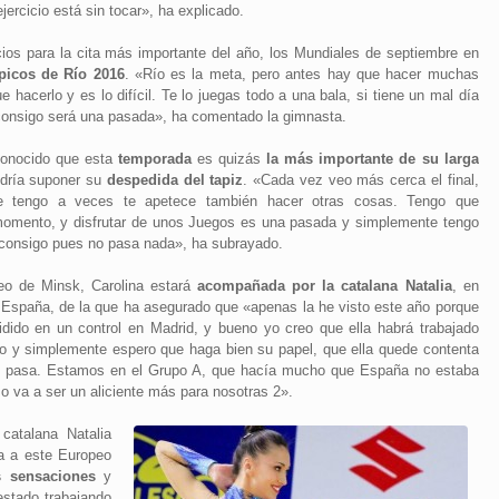
ercicio está sin tocar», ha explicado.
ios para la cita más importante del año, los Mundiales de septiembre en
picos de Río 2016
. «Río es la meta, pero antes hay que hacer muchas
 hacerlo y es lo difícil. Te lo juegas todo a una bala, si tiene un mal día
 consigo será una pasada», ha comentado la gimnasta.
conocido que esta
temporada
es quizás
la más importante de su larga
dría suponer su
despedida del tapiz
. «Cada vez veo más cerca el final,
 tengo a veces te apetece también hacer otras cosas. Tengo que
momento, y disfrutar de unos Juegos es una pasada y simplemente tengo
lo consigo pues no pasa nada», ha subrayado.
eo de Minsk, Carolina estará
acompañada por la catalana Natalia
, en
 España, de la que ha asegurado que «apenas la he visto este año porque
dido en un control en Madrid, y bueno yo creo que ella habrá trabajado
o y simplemente espero que haga bien su papel, que ella quede contenta
 pasa. Estamos en el Grupo A, que hacía mucho que España no estaba
o va a ser un aliciente más para nosotras 2».
catalana Natalia
a a este Europeo
 sensaciones
y
stado trabajando