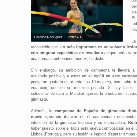
po
pe
bi
El
to
dep
Carolina Rodríguez. Fuente: AD
La
reconocido que «
lo más importante es no volver a lesi
con ninguna expectativa de resultado
porque sería ya mu
una semana entrenando fuerte», ha dicho.
Sin embargo, su ambición de campeona le llevará a 
resultado posible y a
estar en el top10 en este europe
pedir, me gustaría estar entre las 10 mejores, pero sobre 
vea bien, que no se me vea pesada. Si hay fallos,
solucionar de cara al Mundial, que es la prueba definitiva
gimnasta.
Además, la
campeona de España de gimnasia rítmi
nuevo ejercicio de aro
en el campeonato continental.
intención de la gimnasta leonesa y su entrenadora,
Ruth
haber puesto sobre el tapiz esta nueva composición en el 
Lisboa (Portugal), pero su lesión le impidió disputar ambas