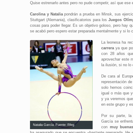
Quise estrenarlo antes pero no pude competir, así que ese ej
Carolina y Natalia
pondrán a prueba en Minsk, sus ejercic
Stuttgart (Alemania), clasificatorios para los
Juegos Olím
cosas para poder llegar. Es un objetivo goloso, pero hay que
se acabó pero espero estar preparada mentalmente y si lo
La leonesa ha re
carrera
ya que po
con 28 años que
aprovechar este 
la ilusión, si no 
De cara al Europ
representación de
solo hemos coinci
igual o más que y
y ya veremos que
en este grupo y es
Por su parte, la 
García se enfrent
Natalia García. Fuente: Rfeg
con
muy buenas
ha asegurado que se encuentra «bastante preparada. He e