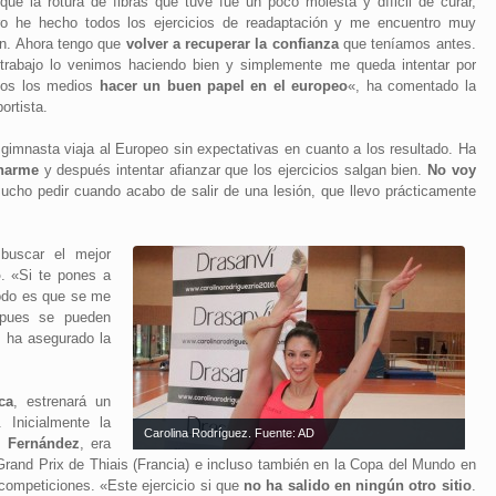
rque la rotura de fibras que tuve fue un poco molesta y díficil de curar,
ro he hecho todos los ejercicios de readaptación y me encuentro muy
en. Ahora tengo que
volver a recuperar la confianza
que teníamos antes.
 trabajo lo venimos haciendo bien y simplemente me queda intentar por
dos los medios
hacer un buen papel en el europeo
«, ha comentado la
ortista.
 gimnasta viaja al Europeo sin expectativas en cuanto a los resultado. Ha
onarme
y después intentar afianzar que los ejercicios salgan bien.
No voy
cho pedir cuando acabo de salir de una lesión, que llevo prácticamente
buscar el mejor
o
. «Si te pones a
todo es que se me
 pues se pueden
», ha asegurado la
ca
, estrenará un
 Inicialmente la
Carolina Rodríguez. Fuente: AD
 Fernández
, era
Grand Prix de Thiais (Francia) e incluso también en la Copa del Mundo en
 competiciones. «Este ejercicio si que
no ha salido en ningún otro sitio
.