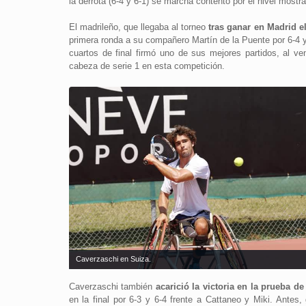
la derrota (6-4 y 6-1) se marcha contento por el nivel mostr
El madrileño, que llegaba al torneo
tras ganar en Madrid e
primera ronda a su compañero Martín de la Puente por 6-4 y 
cuartos de final firmó uno de sus mejores partidos, al v
cabeza de serie 1 en esta competición.
Caverzaschi en Suiza.
Caverzaschi también
acarició la victoria en la prueba d
en la final por 6-3 y 6-4 frente a Cattaneo y Miki. Antes