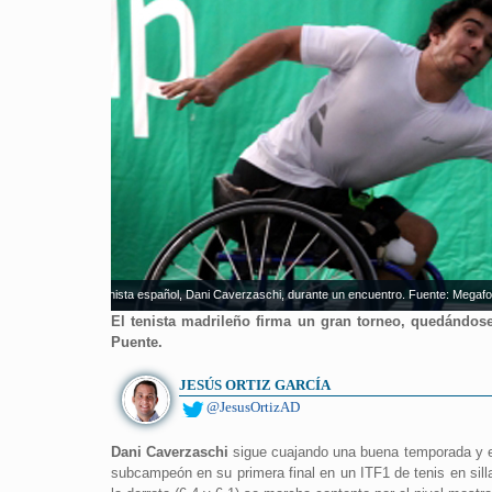
El tenista español, Dani Caverzaschi, durante un encuentro. Fuente: Mega
El tenista madrileño firma un gran torneo, quedándose 
Puente.
JESÚS ORTIZ GARCÍA
@JesusOrtizAD
Dani Caverzaschi
sigue cuajando una buena temporada y en 
subcampeón en su primera final en un ITF1 de tenis en sill