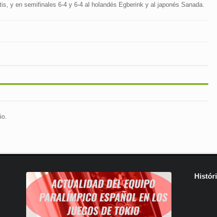
tis, y en semifinales 6-4 y 6-4 al holandés Egberink y al japonés Sanada.
io.
Histór