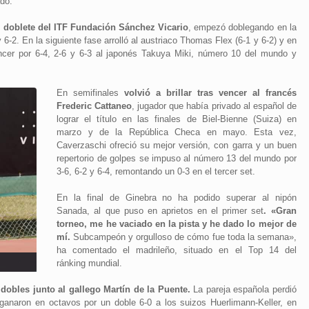
ado.
l doblete del ITF Fundación Sánchez Vicario
, empezó doblegando en la
6-2. En la siguiente fase arrolló al austriaco Thomas Flex (6-1 y 6-2) y en
encer por 6-4, 2-6 y 6-3 al japonés Takuya Miki, número 10 del mundo y
En semifinales
volvió a brillar tras vencer al francés
Frederic Cattaneo
, jugador que había privado al español de
lograr el título en las finales de Biel-Bienne (Suiza) en
marzo y de la República Checa en mayo. Esta vez,
Caverzaschi ofreció su mejor versión, con garra y un buen
repertorio de golpes se impuso al número 13 del mundo por
3-6, 6-2 y 6-4, remontando un 0-3 en el tercer set.
En la final de Ginebra no ha podido superar al nipón
Sanada, al que puso en aprietos en el primer set
. «Gran
torneo, me he vaciado en la pista y he dado lo mejor de
mí.
Subcampeón y orgulloso de cómo fue toda la semana»,
ha comentado el madrileño, situado en el Top 14 del
ránking mundial.
e dobles junto al gallego Martín de la Puente.
La pareja española perdió
, ganaron en octavos por un doble 6-0 a los suizos Huerlimann-Keller, en