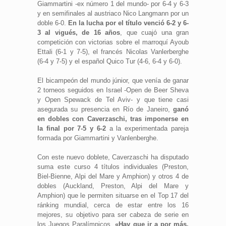
Giammartini -ex número 1 del mundo- por 6-4 y 6-3
y en semifinales al austriaco Nico Langmann por un
doble 6-0.
En la lucha por el título venció 6-2 y 6-
3 al vigués, de 16 años
, que cuajó una gran
competición con victorias sobre el marroquí Ayoub
Ettali (6-1 y 7-5), el francés Nicolas Vanlerberghe
(6-4 y 7-5) y el español Quico Tur (4-6, 6-4 y 6-0).
El bicampeón del mundo júnior, que venía de ganar
2 torneos seguidos en Israel -Open de Beer Sheva
y Open Spewack de Tel Aviv- y que tiene casi
asegurada su presencia en Río de Janeiro,
ganó
en dobles con Caverzaschi, tras imponerse en
la final por 7-5 y 6-2
a la experimentada pareja
formada por Giammartini y Vanlenberghe.
Con este nuevo doblete, Caverzaschi ha disputado
suma este curso 4 títulos individuales (Preston,
Biel-Bienne, Alpi del Mare y Amphion) y otros 4 de
dobles (Auckland, Preston, Alpi del Mare y
Amphion) que le permiten situarse en el Top 17 del
ránking mundial, cerca de estar entre los 16
mejores, su objetivo para ser cabeza de serie en
los Juegos Paralímpicos.
«Hay que ir a por más,