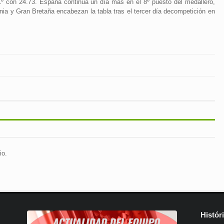
1º con 24.73. España continúa un día más en el 8º puesto del medallero,
nia y Gran Bretaña encabezan la tabla tras el tercer día decompetición en
io.
Histór