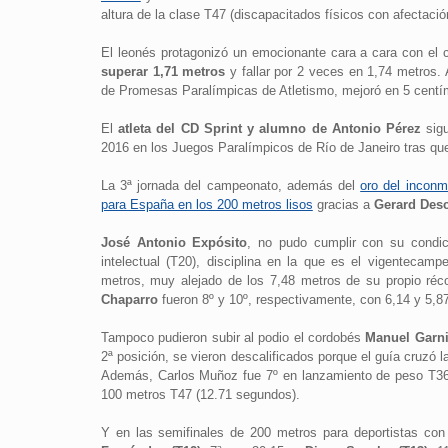
altura de la clase T47 (discapacitados físicos con afectaci
El leonés protagonizó un emocionante cara a cara con el
superar 1,71 metros
y fallar por 2 veces en 1,74 metros.
de Promesas Paralímpicas de Atletismo, mejoró en 5 centím
El
atleta del CD Sprint y alumno de Antonio Pérez
sigu
2016 en los Juegos Paralímpicos de Río de Janeiro tras qu
La 3ª jornada del campeonato, además del
oro del incon
para España en los 200 metros lisos
gracias a
Gerard Desc
José Antonio Expósito
, no pudo cumplir con su condici
intelectual (T20), disciplina en la que es el vigentecam
metros, muy alejado de los 7,48 metros de su propio ré
Chaparro
fueron 8º y 10º, respectivamente, con 6,14 y 5,8
Tampoco pudieron subir al podio el cordobés
Manuel Garni
2ª posición, se vieron descalificados porque el guía cruzó 
Además, Carlos Muñoz fue 7º en lanzamiento de peso T36 
100 metros T47 (12.71 segundos).
Y en las semifinales de 200 metros para deportistas con