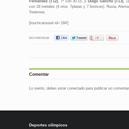
Fernández (T12)
, 7ª con 30.15, y
Diego Sancho (T13)
, 1
con 18 metales (4 oros, 7platas y 7 bronces). Rusia, Alema
Swansea.
[touchcarousel id=’184′]
RECOMENDAR
Comentar
Lo siento, debes estar
conectado
para publicar un comentar
Deportes olímpicos