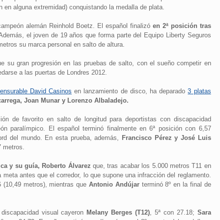
ón en alguna extremidad) conquistando la medalla de plata.
 campeón alemán Reinhold Boetz. El español finalizó
en 2ª posición tras
 Además, el joven de 19 años que forma parte del Equipo Liberty Seguros
etros su marca personal en salto de altura.
e su gran progresión en las pruebas de salto, con el sueño competir en
edarse a las puertas de Londres 2012.
mensurable David Casinos
en lanzamiento de disco, ha deparado
3 platas
arrega, Joan Munar y Lorenzo Albaladejo.
ón de favorito en salto de longitud para deportistas con discapacidad
peón paralímpico. El español terminó finalmente en 6ª posición con 6,57
cord del mundo. En esta prueba, además,
Francisco Pérez y José Luis
7 metros.
ca y su guía, Roberto Álvarez
que, tras acabar los 5.000 metros T11 en
la meta antes que el corredor, lo que supone una infracción del reglamento.
(10,49 metros), mientras que
Antonio Andújar
terminó 8º en la final de
 discapacidad visual cayeron
Melany Berges (T12)
, 5ª con 27.18;
Sara