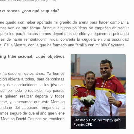
 y europeos, ¿con qué se queda?
me quedo con haber aportado mi granito de arena para hacer cambiar la
a nos ven de otra forma. Aunque algunos políticos se empeñan en seguir
pero los paralímpicos somos deportistas de élite y seguiremos peleando
y es de haber remontado mi vida, convertir la ceguera en una oscuridad
as, Celia Mestre, con la que he formado una familia con mi hija Cayetana.
ing Internacional, ¿qué objetivos
me ha dado en estos años. Ya hemos
ción abierta a todos, para deportistas
r y dar oportunidades a las jóvenes
er por todo lo recibido. Hay padres
 quieren realizar deporte y todos
iarse, y esperamos que este Meeting
ndario del atletismo, enganchar a
tamos seguro de que el año que viene
 Meeting David Casinos se convierta
Casinos y Celia, su mujer y guía.
Fuente: CPE