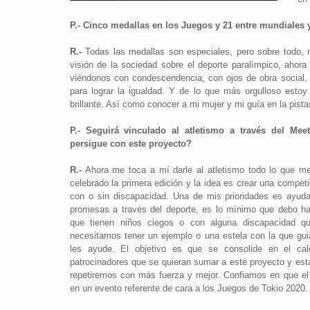
P.- Cinco medallas en los Juegos y 21 entre mundiales
R.-
Todas las medallas son especiales, pero sobre todo, 
visión de la sociedad sobre el deporte paralímpico, ahor
viéndonos con condescendencia, con ojos de obra social, 
para lograr la igualdad. Y de lo que más orgulloso esto
brillante. Así como conocer a mi mujer y mi guía en la pist
P.- Seguirá vinculado al atletismo a través del Meet
persigue con este proyecto?
R.-
Ahora me toca a mí darle al atletismo todo lo que 
celebrado la primera edición y la idea es crear una competi
con o sin discapacidad. Una de mis prioridades es ayuda
promesas a través del deporte, es lo mínimo que debo hac
que tienen niños ciegos o con alguna discapacidad que
necesitamos tener un ejemplo o una estela con la que gu
les ayude. El objetivo es que se consolide en el cale
patrocinadores que se quieran sumar a este proyecto y es
repetiremos con más fuerza y mejor. Confiamos en que el
en un evento referente de cara a los Juegos de Tokio 2020.