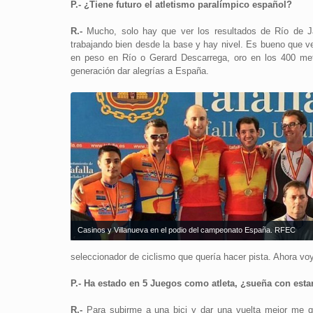
P.- ¿Tiene futuro el atletismo paralímpico español?
R.-
Mucho, solo hay que ver los resultados de Río de Jan
trabajando bien desde la base y hay nivel. Es bueno que 
en peso en Río o Gerard Descarrega, oro en los 400 met
generación dar alegrías a España.
Casinos y Villanueva en el podio del campeonato España. RFEC
seleccionador de ciclismo que quería hacer pista. Ahora vo
P.- Ha estado en 5 Juegos como atleta, ¿sueña con estar
R.-
Para subirme a una bici y dar una vuelta mejor me q