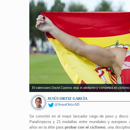
El valenciano David Casinos deja el atletismo y competirá en ciclismo 
JESÚS ORTIZ GARCÍA
@JesusOrtizAD
Se convirtió en el mejor lanzador ciego de peso y disco 
Paralímpicos y 21 medallas entre mundiales y europeos.
años en la élite para
probar con el ciclismo
, una discipli