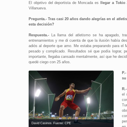
El objetivo del deportista de Moncada es
llegar a Tokio
Villanueva.
Pregunta.- Tras casi 20 años dando alegrías en el atleti
esta decisión?
Respuesta.-
La llama del atletismo se ha apagado, tr
entrenamientos y me di cuenta de que la ilusión había des
adiós al deporte que amo. Me estaba preparando para el 
pesado y complicado. Resultados sé que podía lograr, pe
importante, llegaba cansado mentalmente, así que he decidi
quedé ciego con 25 años.
P.
su
R.-
el
con
Tu
ob
co
pe
David Casinos. Fuente: CPE
en 