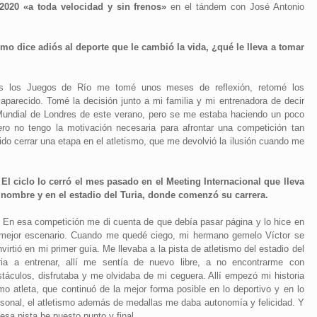
 2020 «a toda velocidad y sin frenos»
en el tándem con José Antonio
smo dice adiós al deporte que le cambió la vida, ¿qué le lleva a tomar
as los Juegos de Río me tomé unos meses de reflexión, retomé los
aparecido. Tomé la decisión junto a mi familia y mi entrenadora de decir
Mundial de Londres de este verano, pero se me estaba haciendo un poco
ro no tengo la motivación necesaria para afrontar una competición tan
do cerrar una etapa en el atletismo, que me devolvió la ilusión cuando me
- El ciclo lo cerró el mes pasado en el Meeting Internacional que lleva
 nombre y en el estadio del Turia, donde comenzó su carrera.
En esa competición me di cuenta de que debía pasar página y lo hice en
 mejor escenario. Cuando me quedé ciego, mi hermano gemelo Víctor se
virtió en mi primer guía. Me llevaba a la pista de atletismo del estadio del
ria a entrenar, allí me sentía de nuevo libre, a no encontrarme con
stáculos, disfrutaba y me olvidaba de mi ceguera. Allí empezó mi historia
mo atleta, que continuó de la mejor forma posible en lo deportivo y en lo
rsonal, el atletismo además de medallas me daba autonomía y felicidad. Y
esa pista he puesto punto y final.