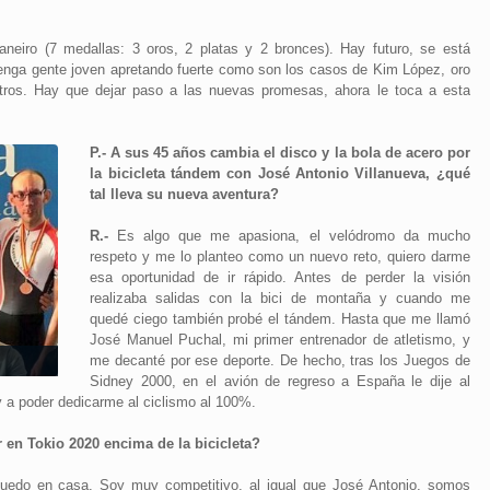
eiro (7 medallas: 3 oros, 2 platas y 2 bronces). Hay futuro, se está
venga gente joven apretando fuerte como son los casos de Kim López, oro
ros. Hay que dejar paso a las nuevas promesas, ahora le toca a esta
P.- A sus 45 años cambia el disco y la bola de acero por
la bicicleta tándem con José Antonio Villanueva, ¿qué
tal lleva su nueva aventura?
R.-
Es algo que me apasiona, el velódromo da mucho
respeto y me lo planteo como un nuevo reto, quiero darme
esa oportunidad de ir rápido. Antes de perder la visión
realizaba salidas con la bici de montaña y cuando me
quedé ciego también probé el tándem. Hasta que me llamó
José Manuel Puchal, mi primer entrenador de atletismo, y
me decanté por ese deporte. De hecho, tras los Juegos de
Sidney 2000, en el avión de regreso a España le dije al
y a poder dedicarme al ciclismo al 100%.
 en Tokio 2020 encima de la bicicleta?
uedo en casa. Soy muy competitivo, al igual que José Antonio, somos