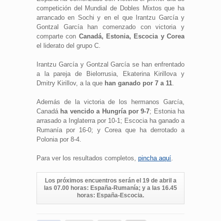
competición del Mundial de Dobles Mixtos que ha
arrancado en Sochi y en el que Irantzu García y
Gontzal García han comenzado con victoria y
comparte con
Canadá, Estonia, Escocia y Corea
el liderato del grupo C.
Irantzu García y Gontzal García se han enfrentado
a la pareja de Bielorrusia, Ekaterina Kirillova y
Dmitry Kirillov, a la que
han ganado por 7 a 11
.
Además de la victoria de los hermanos García,
Canadá
ha vencido a Hungría por 9-7
; Estonia ha
arrasado a Inglaterra por 10-1; Escocia ha ganado a
Rumanía por 16-0; y Corea que ha derrotado a
Polonia por 8-4.
Para ver los resultados completos,
pincha aquí
.
Los próximos encuentros serán el 19 de abril a
las 07.00 horas: España-Rumanía; y a las 16.45
horas: España-Escocia.