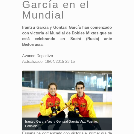
García en el
Mundial
Irantzu García y Gontzal García han comenzado
con victoria el Mundial de Dobles Mixtos que se
está celebrando en Sochi (Rusia) ante
Bielorrusia.
Avance Deportivo
Actualizado: 18/04/2015 23:15
Irantzu García Vez y Gontzal García Vez. Fuente:
Fedhielo
España ha comenzado con victoria el primer día de