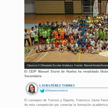
Clausura II Olimpiada Escolar Andaluza. Fuente: Manuel Amate/Avan
El CEIP Manuel Siurot de Huelva ha revalidado títul
Secundaria.
LAURA PÉREZ TORRES
@lauraescreativa
El consejero de Turismo y Deporte, Francisco Javier Fern
de esta competición por conectar la formación académic