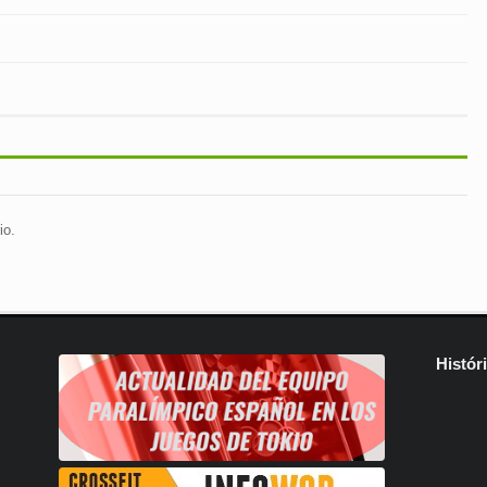
io.
Histór